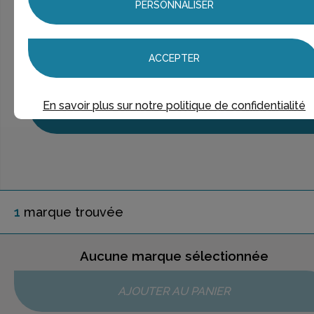
PERSONNALISER
> Voir la
recherche rapide
> Voir la
recherche approfondie
> Voir la
recherche personnalisée
ACCEPTER
UNE QUESTION ?
En savoir plus sur notre politique de confidentialité
ÉCHANGEONS
1
marque
trouvée
Aucune marque sélectionnée
AJOUTER AU PANIER