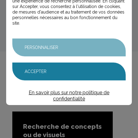
une expérience de recherche personnalisée. En cliquant
comprendront également, en plus des slogans
sur Accepter, vous consentez à l'utilisation de cookies,
en droit d'auteur, les slogans enregistrés
de mesures d'audience et au traitement de vos données
comme marques à l'Inpi ou dans d'autres
organismes de propriété industrielle
personnelles nécessaires au bon fonctionnement du
site.
PERSONNALISER
ACCEPTER
Vous souhaitez
effectuer d'autres
types de recherches d'antériorité ?
En savoir plus sur notre politique de
confidentialité
Recherche de concepts
ou de visuels