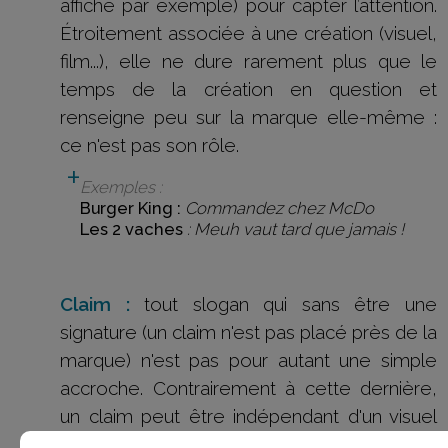
affiche par exemple) pour capter l’attention.
Étroitement associée à une création (visuel,
film...), elle ne dure rarement plus que le
temps de la création en question et
renseigne peu sur la marque elle-même :
ce n'est pas son rôle.
Exemples :
Burger King :
Commandez chez McDo
Les 2 vaches
: Meuh vaut tard que jamais !
Claim :
tout slogan qui sans être une
signature (un claim n'est pas placé près de la
marque) n'est pas pour autant une simple
accroche. Contrairement à cette dernière,
un claim peut être indépendant d'un visuel
ou d'une création spécifique et devenir ainsi