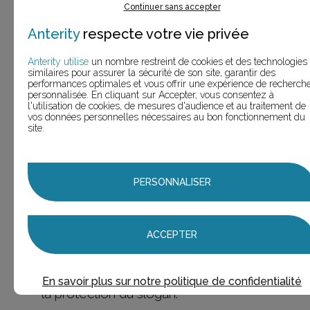
Continuer sans accepter
le thème d'une campagne. Les claims sont
Anterity
respecte votre vie privée
généralement associés à une marque fille
(la marque d’un produit, d’un service ou d’un
Anterity utilise
un nombre restreint de cookies et des technologies
modèle). Conséquence : un claim dure plus
similaires pour assurer la sécurité de son site, garantir des
performances optimales et vous offrir une expérience de recherch
longtemps qu'une accroche.
personnalisée. En cliquant sur Accepter, vous consentez à
l'utilisation de cookies, de mesures d'audience et au traitement de
vos données personnelles nécessaires au bon fonctionnement du
Exemples :
site.
Renault Clio :
Mais que reste-t-il aux grandes ?
Hermès Terre d’Hermès :
Une eau entre ciel
et terre.
PERSONNALISER
Sur le plan juridique,
tous ces termes sont
des slogans et sont protégeables en
droit des marques comme en droit
ACCEPTER
d’auteur
et, dans ce dernier cas, l’originalité
du slogan est particulièrement décisive dans
En savoir plus sur notre politique de confidentialité
la protection du slogan.