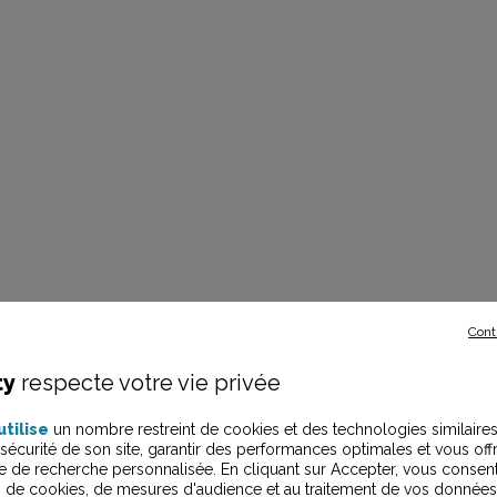
Cont
ty
respecte votre vie privée
utilise
un nombre restreint de cookies et des technologies similaire
 sécurité de son site, garantir des performances optimales et vous offr
e de recherche personnalisée. En cliquant sur Accepter, vous consen
ion de cookies, de mesures d'audience et au traitement de vos données