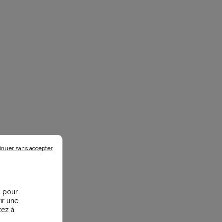
inuer sans accepter
s pour
ir une
tez à