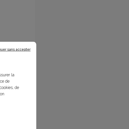
nuer sans accepter
ssurer la
nce de
cookies, de
bon