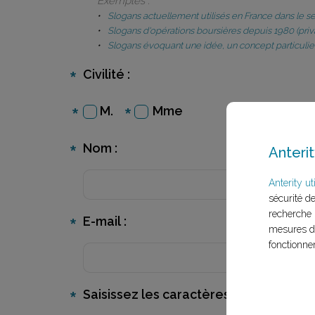
Exemples :
Slogans actuellement utilisés en France dans le s
Slogans d'opérations boursières depuis 1980 (priva
Slogans évoquant une idée, un concept particulier (j
Civilité :
M.
Mme
Nom :
Anterit
Anterity uti
sécurité d
recherche 
E-mail :
mesures d'
fonctionne
Saisissez les caractères ci-dessous :