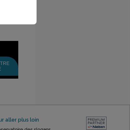
evis
OTRE
E
r aller plus loin
bservatoire des slogans