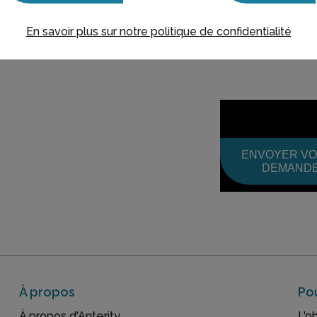
En savoir plus sur notre politique de confidentialité
Coût : sur d
ENVOYER V
DEMAND
À propos
Pou
À propos d'Anterity
L'o