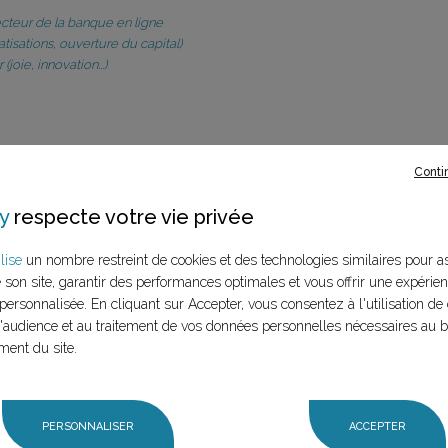
ecteur de la banque en ligne
tisations, ouverture du capital)
oie, innovation...)
Conti
Prénom :
y
respecte votre vie privée
lise
un nombre restreint de cookies et des technologies similaires pour a
e son site, garantir des performances optimales et vous offrir une expérie
personnalisée. En cliquant sur Accepter, vous consentez à l'utilisation de 
Société / Institution / École :
audience et au traitement de vos données personnelles nécessaires au 
ment du site.
PERSONNALISER
ACCEPTER