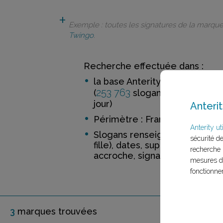
Exemple : toutes les signatures de la marqu
Twingo
.
Recherche effectuée dans :
la base Anterity
253 763
52 188
(
slogans de
ma
jour)
Anterit
Périmètre : France
Anterity uti
Slogans renseignés incluant 
sécurité d
fille), dates, support, distinctio
recherche 
accroche, signature
mesures d'
fonctionne
3
marque
s
trouvée
s