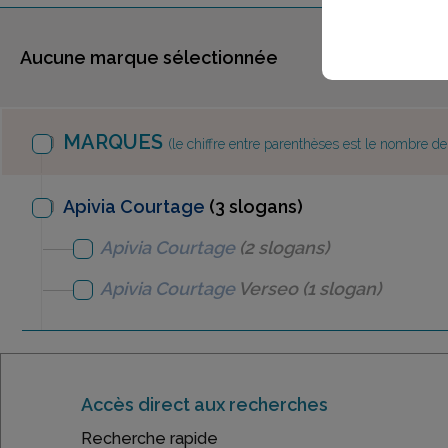
Aucune marque sélectionnée
MARQUES
(le chiffre entre parenthèses est le nombre d
Apivia Courtage
(3 slogans)
Apivia Courtage
(2 slogans)
Apivia Courtage
Verseo
(1 slogan)
Accès direct aux recherches
Recherche rapide