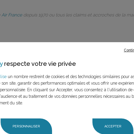
e
Air France
depuis 1970 ou tous les claims et accroches de la m
Conti
rques à ce
y
respecte votre vie privée
LANCER LA RECHERCHE
lise
un nombre restreint de cookies et des technologies similaires pour a
marque (mère et
e son site, garantir des performances optimales et vous offrir une expérie
n claim,
personnalisée. En cliquant sur Accepter, vous consentez à l'utilisation de 
audience et au traitement de vos données personnelles nécessaires au 
ment du site.
PERSONNALISER
ACCEPTER