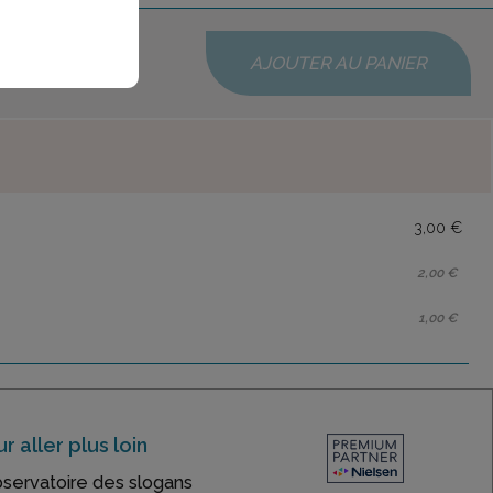
AJOUTER AU PANIER
3,00 €
2,00 €
1,00 €
r aller plus loin
bservatoire des slogans