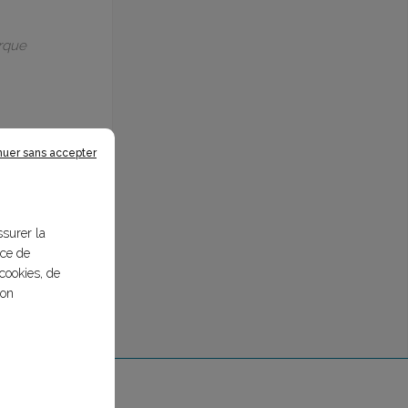
arque
nuer sans accepter
ssurer la
nce de
cookies, de
bon