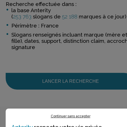
Recherche effectuée dans :
la base Anterity
(
253 763
slogans de
52 188
marques à ce jour)
Périmètre : France
Slogans renseignés incluant marque (mère e
fille), dates, support, distinction claim, accroc
signature
LANCER LA RECHERCHE
Continuer sans accepter
Ce n’est pas exactement ce que je recherche