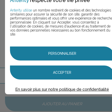
Anterity
respecte votre vie privée
> Voir la
recherche rapide
> Voir la
recherche approfondie
Anterity utilise
un nombre restreint de cookies et des technologies
> Voir la
recherche personnalisée
similaires pour assurer la sécurité de son site, garantir des
performances optimales et vous offrir une expérience de recherch
personnalisée. En cliquant sur Accepter, vous consentez à
l'utilisation de cookies, de mesures d'audience et au traitement de
vos données personnelles nécessaires au bon fonctionnement du
site.
UNE QUESTION ?
ÉCHANGEONS
PERSONNALISER
ACCEPTER
1
marque
trouvée
En savoir plus sur notre politique de confidentialité
Aucune marque sélectionnée
AJOUTER AU PANIER