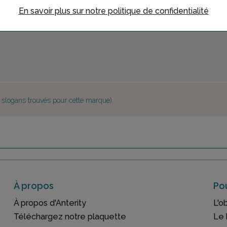
En savoir plus sur notre politique de confidentialité
e slogans trouvés pour cette marque)
À propos
Pou
À propos d'Anterity
L'o
Téléchargez notre plaquette
Le 