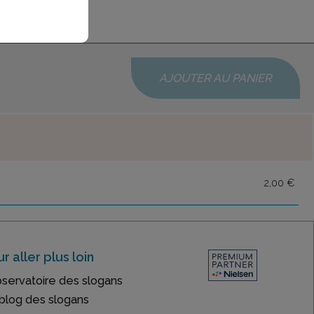
AJOUTER AU PANIER
2,00 €
r aller plus loin
bservatoire des slogans
blog des slogans