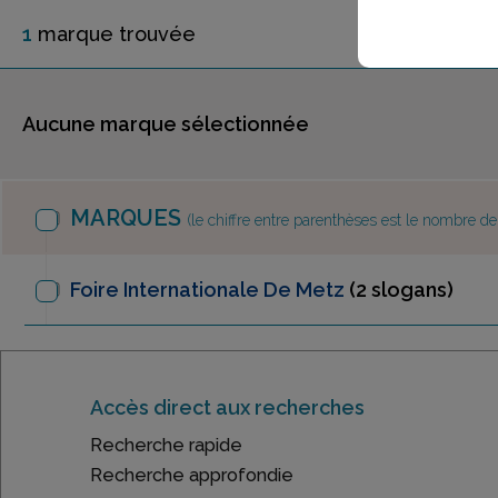
1
marque
trouvée
Aucune marque sélectionnée
MARQUES
(le chiffre entre parenthèses est le nombre d
Foire Internationale De Metz
(2 slogans)
Accès direct aux recherches
Recherche rapide
Recherche approfondie