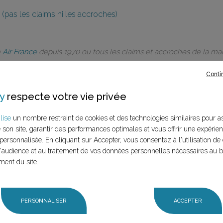
(pas les claims ni les accroches)
e
Air France
depuis 1970 ou tous les claims et accroches de la m
Conti
y
respecte votre vie privée
lise
un nombre restreint de cookies et des technologies similaires pour a
rques à ce
e son site, garantir des performances optimales et vous offrir une expérie
personnalisée. En cliquant sur Accepter, vous consentez à l'utilisation de 
LANCER LA RECHERCHE
audience et au traitement de vos données personnelles nécessaires au 
marque (mère et
ment du site.
n claim,
PERSONNALISER
ACCEPTER