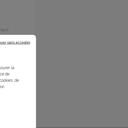
arque
nuer sans accepter
ssurer la
nce de
cookies, de
bon