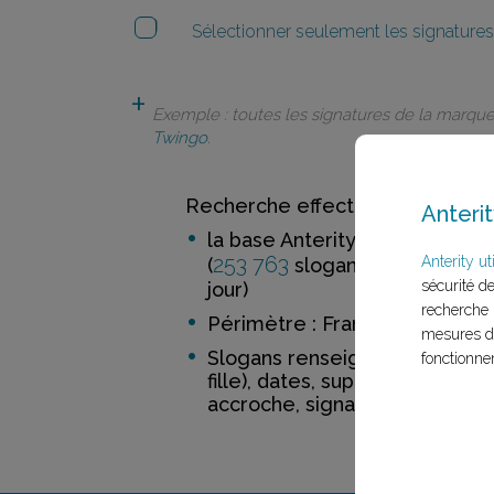
Sélectionner seulement les signatures 
Exemple : toutes les signatures de la marqu
Twingo
.
Recherche effectuée dans :
Anterit
la base Anterity
253 763
52 188
Anterity uti
(
slogans de
ma
sécurité d
jour)
recherche 
Périmètre : France
mesures d'
Slogans renseignés incluant 
fonctionne
fille), dates, support, distinctio
accroche, signature