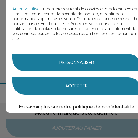
> Voir la
recherche rapide
> Voir la
recherche approfondie
Anterity utilise
un nombre restreint de cookies et des technologies
similaires pour assurer la sécurité de son site, garantir des
> Voir la
recherche personnalisée
performances optimales et vous offrir une expérience de recherch
personnalisée. En cliquant sur Accepter, vous consentez à
l'utilisation de cookies, de mesures d'audience et au traitement de
vos données personnelles nécessaires au bon fonctionnement du
site.
UNE QUESTION ?
ÉCHANGEONS
PERSONNALISER
ACCEPTER
1
marque
trouvée
En savoir plus sur notre politique de confidentialité
Aucune marque sélectionnée
AJOUTER AU PANIER