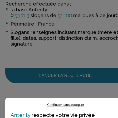
Recherche effectuée dans :
la base Anterity
(
253 763
slogans de
52 188
marques à ce jour)
Périmètre : France
Slogans renseignés incluant marque (mère e
fille), dates, support, distinction claim, accroc
signature
LANCER LA RECHERCHE
Continuer sans accepter
Anterity
respecte votre vie privée
Ce n’est pas exactement ce que je recherche