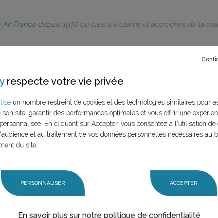
e
Air France
depuis 1970 ou tous les claims et accroches de la m
Conti
y
respecte votre vie privée
rques à ce
lise
un nombre restreint de cookies et des technologies similaires pour a
e son site, garantir des performances optimales et vous offrir une expérie
LANCER LA RECHERCHE
personnalisée. En cliquant sur Accepter, vous consentez à l'utilisation de 
marque (mère et
audience et au traitement de vos données personnelles nécessaires au 
n claim,
ment du site.
PERSONNALISER
ACCEPTER
En savoir plus sur notre politique de confidentialité