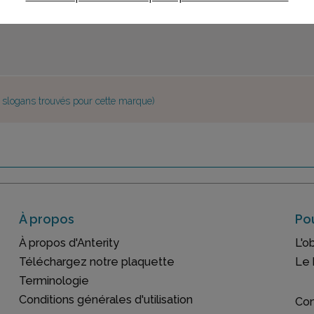
e slogans trouvés pour cette marque)
À propos
Pou
À propos d'Anterity
L'o
Téléchargez notre plaquette
Le 
Terminologie
Conditions générales d'utilisation
Con