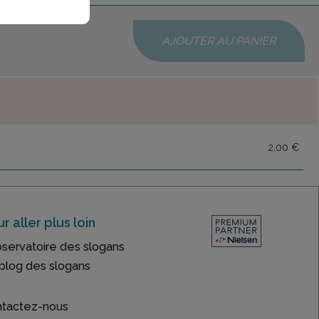
AJOUTER AU PANIER
2,00 €
r aller plus loin
bservatoire des slogans
blog des slogans
tactez-nous