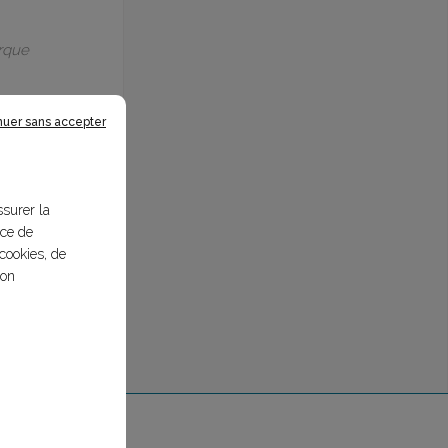
arque
nuer sans accepter
ssurer la
nce de
cookies, de
bon