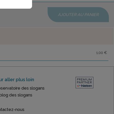
AJOUTER AU PANIER
1,00 €
r aller plus loin
bservatoire des slogans
blog des slogans
tactez-nous