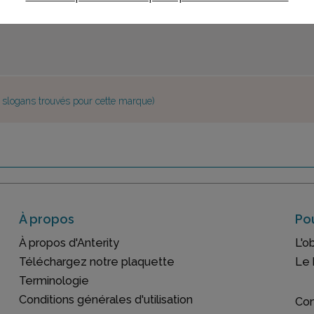
e slogans trouvés pour cette marque)
À propos
Pou
À propos d'Anterity
L'o
Téléchargez notre plaquette
Le 
Terminologie
Conditions générales d'utilisation
Con