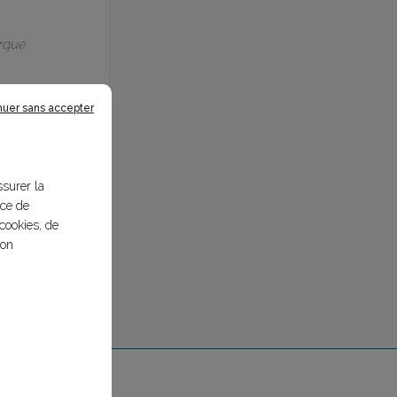
arque
nuer sans accepter
ssurer la
nce de
cookies, de
bon