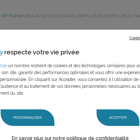
e
Air France
depuis 1970 ou tous les claims et accroches de la m
Conti
y
respecte votre vie privée
rques à ce
lise
un nombre restreint de cookies et des technologies similaires pour a
e son site, garantir des performances optimales et vous offrir une expérie
LANCER LA RECHERCHE
personnalisée. En cliquant sur Accepter, vous consentez à l'utilisation de 
marque (mère et
audience et au traitement de vos données personnelles nécessaires au 
n claim,
ment du site.
PERSONNALISER
ACCEPTER
En savoir plus sur notre politique de confidentialité