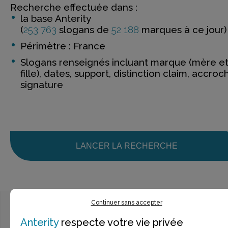
Recherche effectuée dans :
la base Anterity
(
253 763
slogans de
52 188
marques à ce jour)
Périmètre : France
Slogans renseignés incluant marque (mère e
fille), dates, support, distinction claim, accroc
signature
LANCER LA RECHERCHE
Continuer sans accepter
Anterity
respecte votre vie privée
Ce n’est pas exactement ce que je recherche