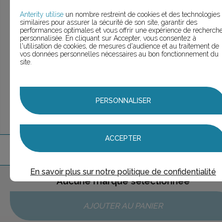
> Voir la
recherche rapide
> Voir la
recherche approfondie
Anterity utilise
un nombre restreint de cookies et des technologies
similaires pour assurer la sécurité de son site, garantir des
> Voir la
recherche personnalisée
performances optimales et vous offrir une expérience de recherch
personnalisée. En cliquant sur Accepter, vous consentez à
l'utilisation de cookies, de mesures d'audience et au traitement de
vos données personnelles nécessaires au bon fonctionnement du
site.
UNE QUESTION ?
ÉCHANGEONS
PERSONNALISER
ACCEPTER
1
marque
trouvée
En savoir plus sur notre politique de confidentialité
Aucune marque sélectionnée
AJOUTER AU PANIER