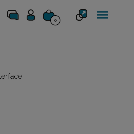
0
nterface