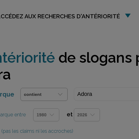
ACCÉDEZ AUX RECHERCHES D'ANTÉRIORITÉ
tériorité
de slogans 
ra
arque
et
 marque entre
(pas les claims ni les accroches)