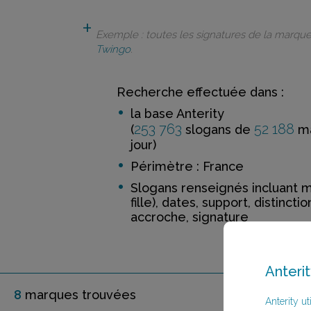
Exemple : toutes les signatures de la marqu
Twingo
.
Recherche effectuée dans :
la base Anterity
253 763
52 188
(
slogans de
ma
jour)
Périmètre : France
Slogans renseignés incluant 
fille), dates, support, distinctio
accroche, signature
Anterit
8
marque
s
trouvée
s
Anterity uti