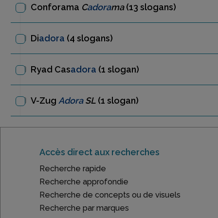
Conforama
C
adora
ma
(13 slogans)
Di
adora
(4 slogans)
Ryad Cas
adora
(1 slogan)
V-Zug
Adora
SL
(1 slogan)
Accès direct aux recherches
Recherche rapide
Recherche approfondie
Recherche de concepts ou de visuels
Recherche par marques