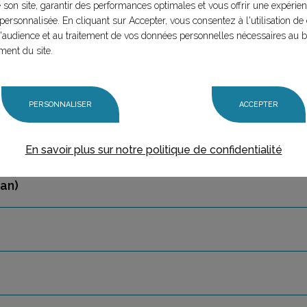
e son site, garantir des performances optimales et vous offrir une expérie
personnalisée. En cliquant sur Accepter, vous consentez à l'utilisation de 
audience et au traitement de vos données personnelles nécessaires au 
ment du site.
e slogans trouvés pour cette marque)
PERSONNALISER
ACCEPTER
En savoir plus sur notre politique de confidentialité
gan)