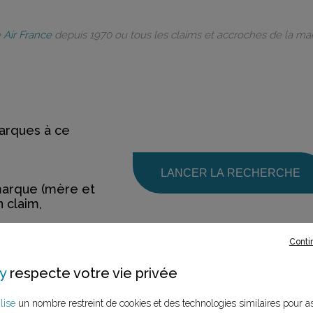
e
Air France
depuis 1970 ou tous les claims et accroches de la m
rques à ce
LANCER LA RECHERCHE
marque (mère et
n claim,
Conti
y
respecte votre vie privée
lise
un nombre restreint de cookies et des technologies similaires pour a