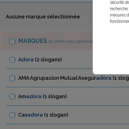
sécurité d
recherche 
mesures d'
Aucune marque sélectionnée
fonctionne
MARQUES
(le chiffre entre parenthèses est le nombre d
Adora
(2 slogans)
AMA Agrupacion Mutual Asegur
adora
(1 slo
Am
adora
(1 slogan)
Cas
adora
(1 slogan)