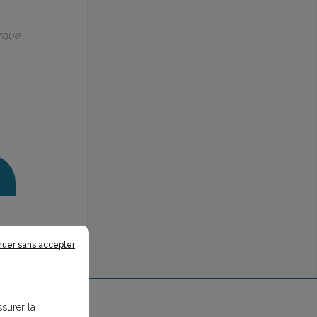
arque
nuer sans accepter
ssurer la