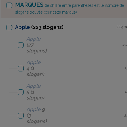
MARQUES
(le chiffre entre parenthèses est le nombre de
slogans trouvés pour cette marque)
Apple
(223 slogans)
223,0
Apple
(27
27
slogans)
Apple
4
(1
1
slogan)
Apple
5
(1
1
slogan)
Apple
9
(3
3
slogans)