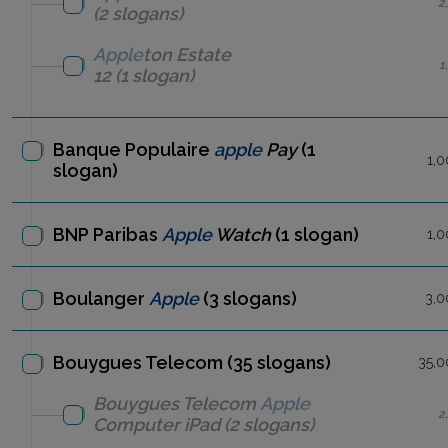
2
(2 slogans)
Apple
ton Estate
1
12
(1 slogan)
Banque Populaire
apple
Pay
(1
1,0
slogan)
BNP Paribas
Apple
Watch
(1 slogan)
1,0
Boulanger
Apple
(3 slogans)
3,0
Bouygues Telecom (35 slogans)
35,0
Bouygues Telecom
Apple
2
Computer iPad
(2 slogans)