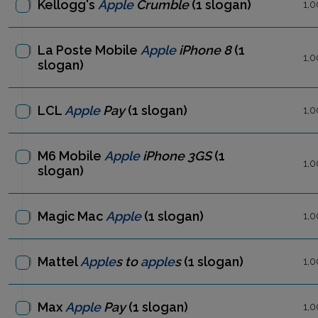
Kellogg's
Apple
Crumble
(1 slogan)
1,0
La Poste Mobile
Apple
iPhone 8
(1
1,0
slogan)
LCL
Apple
Pay
(1 slogan)
1,0
M6 Mobile
Apple
iPhone 3GS
(1
1,0
slogan)
Magic Mac
Apple
(1 slogan)
1,0
Mattel
Apple
s to
apple
s
(1 slogan)
1,0
Max
Apple
Pay
(1 slogan)
1,0