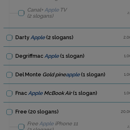
Canal+
Apple
TV
2
(2 slogans)
Darty
Apple
(2 slogans)
2,0
Degriffmac
Apple
(1 slogan)
1,0
Del Monte
Gold pine
apple
(1 slogan)
1,0
Fnac
Apple
McBook Air
(1 slogan)
1,0
Free (20 slogans)
20,0
Free
Apple
iPhone 11
2
(2 slogans)