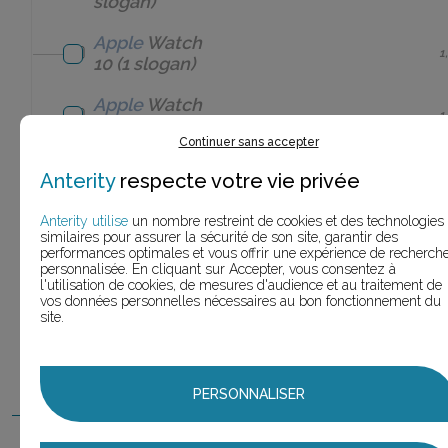
slogan)
Apple
Watch
1
10
(1 slogan)
Apple
Watch
1
7
(1 slogan)
Continuer sans accepter
Apple
Watch
Anterity
respecte votre vie privée
1
Hermès
(1 slogan)
Anterity utilise
un nombre restreint de cookies et des technologies
Apple
Watch serie
similaires pour assurer la sécurité de son site, garantir des
1
4
(1 slogan)
performances optimales et vous offrir une expérience de recherch
personnalisée. En cliquant sur Accepter, vous consentez à
l'utilisation de cookies, de mesures d'audience et au traitement de
Apple
Watch serie
vos données personnelles nécessaires au bon fonctionnement du
1
5
(1 slogan)
site.
Apple
Watch serie
1
6
(1 slogan)
PERSONNALISER
Apple
& Darty
iPhone 6
(1 slogan)
1,0