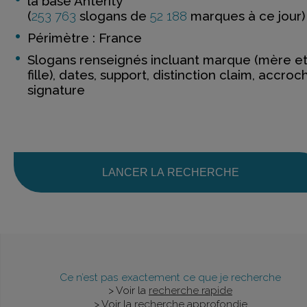
la base Anterity
(
253 763
slogans de
52 188
marques à ce jour)
Périmètre : France
Slogans renseignés incluant marque (mère e
fille), dates, support, distinction claim, accroc
signature
LANCER LA RECHERCHE
Ce n’est pas exactement ce que je recherche
> Voir la
recherche rapide
> Voir la
recherche approfondie