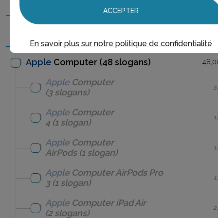
ACCEPTER
Apple
Books
(2 slogans)
2,0
En savoir plus sur notre politique de confidentialité
Apple
Computer (48 slogans)
48,0
Apple
Computer
3
(3 slogans)
Apple
Computer
1
4
(1 slogan)
Apple
Computer
1
AirPods
(1 slogan)
Apple
Computer
AirPods Pro
1
3
(1 slogan)
Apple
Computer
iPad Air
2
(2 slogans)