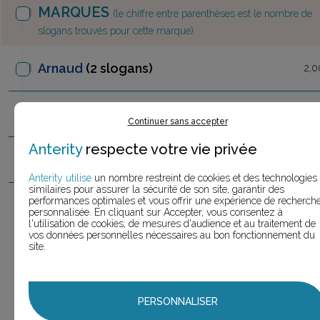
MARQUES
(le chiffre entre parenthèses est le nombre de
slogans trouvés pour cette marque)
Arnaud
(2 slogans)
2,0
Arnaud
& Blanc
(4 slogans)
4,0
Continuer sans accepter
Anterity
respecte votre vie privée
Arnaud
Le Gouefflec
(1 slogan)
1,0
Anterity utilise
un nombre restreint de cookies et des technologies
similaires pour assurer la sécurité de son site, garantir des
performances optimales et vous offrir une expérience de recherch
Arnaud
Montebourg (3 slogans)
3,0
personnalisée. En cliquant sur Accepter, vous consentez à
l'utilisation de cookies, de mesures d'audience et au traitement de
Arnaud
Montebourg
vos données personnelles nécessaires au bon fonctionnement du
1
site.
2012
(1 slogan)
Arnaud
Montebourg
1
2017
(1 slogan)
PERSONNALISER