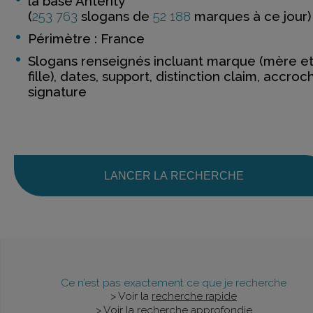
la base Anterity
(
253 763
slogans de
52 188
marques à ce jour)
Périmètre : France
Slogans renseignés incluant marque (mère e
fille), dates, support, distinction claim, accroc
signature
LANCER LA RECHERCHE
Ce n’est pas exactement ce que je recherche
> Voir la
recherche rapide
> Voir la
recherche approfondie