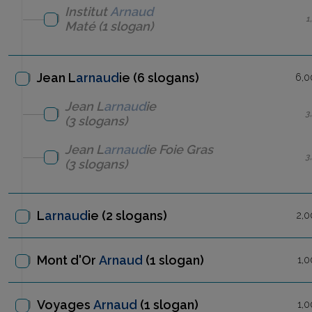
Institut
Arnaud
1
Maté
(1 slogan)
Jean L
arnaud
ie (6 slogans)
6,0
Jean L
arnaud
ie
3
(3 slogans)
Jean L
arnaud
ie
Foie Gras
3
(3 slogans)
L
arnaud
ie
(2 slogans)
2,0
Mont d'Or
Arnaud
(1 slogan)
1,0
Voyages
Arnaud
(1 slogan)
1,0