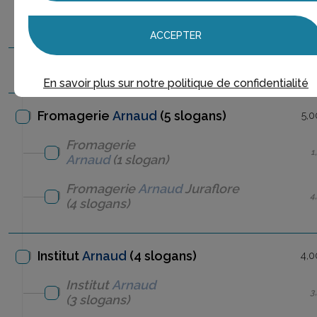
Arnaud
Montebourg
1
2022
(1 slogan)
ACCEPTER
Château
Arnaud
e
(1 slogan)
1,0
En savoir plus sur notre politique de confidentialité
Fromagerie
Arnaud
(5 slogans)
5,0
Fromagerie
1
Arnaud
(1 slogan)
Fromagerie
Arnaud
Juraflore
4
(4 slogans)
Institut
Arnaud
(4 slogans)
4,0
Institut
Arnaud
3
(3 slogans)