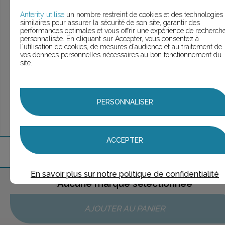
> Voir la
recherche rapide
> Voir la
recherche approfondie
Anterity utilise
un nombre restreint de cookies et des technologies
similaires pour assurer la sécurité de son site, garantir des
> Voir la
recherche personnalisée
performances optimales et vous offrir une expérience de recherch
personnalisée. En cliquant sur Accepter, vous consentez à
l'utilisation de cookies, de mesures d'audience et au traitement de
vos données personnelles nécessaires au bon fonctionnement du
site.
UNE QUESTION ?
ÉCHANGEONS
PERSONNALISER
ACCEPTER
1
marque
trouvée
En savoir plus sur notre politique de confidentialité
Aucune marque sélectionnée
AJOUTER AU PANIER