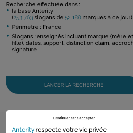
Recherche effectuée dans :
la base Anterity
(
253 763
slogans de
52 188
marques à ce jour)
Périmètre : France
Slogans renseignés incluant marque (mère e
fille), dates, support, distinction claim, accroc
signature
LANCER LA RECHERCHE
Continuer sans accepter
Anterity
respecte votre vie privée
Ce n’est pas exactement ce que je recherche