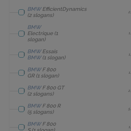
BMW
EfficientDynamics
2
(2 slogans)
BMW
Electrique
(1
1
slogan)
BMW
Essais
1
BMW
(1 slogan)
BMW
F 800
1
GR
(1 slogan)
BMW
F 800 GT
2
(2 slogans)
BMW
F 800 R
5
(5 slogans)
BMW
F 800
1
S
(1 slogan)