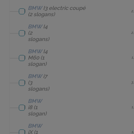
BMW
I3 electric coupé
2
(2 slogans)
BMW
I4
(2
2
slogans)
BMW
I4
M60
(1
1
slogan)
BMW
i7
(3
3
slogans)
BMW
i8
(1
1
slogan)
BMW
iX
(1
1