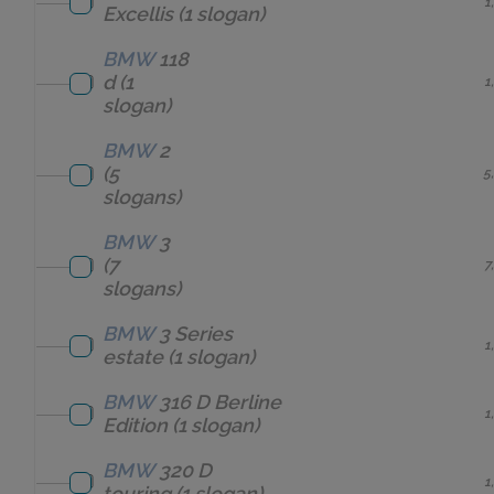
1
Excellis
(1 slogan)
BMW
118
d
(1
1
slogan)
BMW
2
(5
5
slogans)
BMW
3
(7
7
slogans)
BMW
3 Series
1
estate
(1 slogan)
BMW
316 D Berline
1
Edition
(1 slogan)
BMW
320 D
1
touring
(1 slogan)