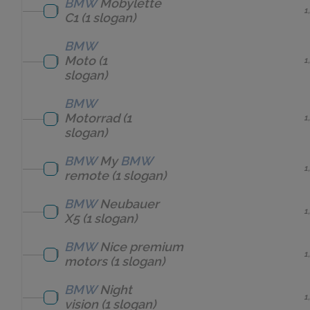
BMW
Mobylette
1
C1
(1 slogan)
BMW
Moto
(1
1
slogan)
BMW
Motorrad
(1
1
slogan)
BMW
My
BMW
1
remote
(1 slogan)
BMW
Neubauer
1
X5
(1 slogan)
BMW
Nice premium
1
motors
(1 slogan)
BMW
Night
1
vision
(1 slogan)