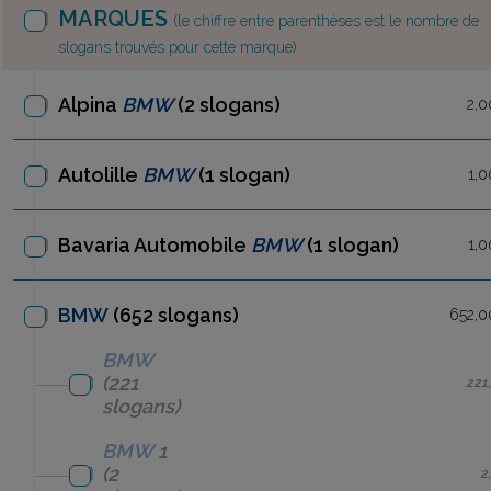
MARQUES
(le chiffre entre parenthèses est le nombre de
slogans trouvés pour cette marque)
Alpina
BMW
(2 slogans)
2,0
Autolille
BMW
(1 slogan)
1,0
Bavaria Automobile
BMW
(1 slogan)
1,0
BMW
(652 slogans)
652,0
BMW
(221
221
slogans)
BMW
1
(2
2