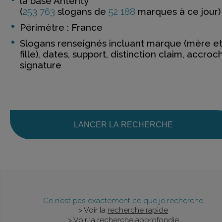
la base Anterity
(
253 763
slogans de
52 188
marques à ce jour)
Périmètre : France
Slogans renseignés incluant marque (mère e
fille), dates, support, distinction claim, accroc
signature
LANCER LA RECHERCHE
Ce n’est pas exactement ce que je recherche
> Voir la
recherche rapide
> Voir la
recherche approfondie