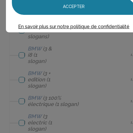
séries
(1
1
ACCEPTER
slogan)
BMW
i3
En savoir plus sur notre politique de confidentialité
(12
12
slogans)
BMW
i3 &
i8
(1
1
slogan)
BMW
i3 +
edition
(1
1
slogan)
BMW
i3 100%
1
électrique
(1 slogan)
BMW
I3
electric
(1
1
slogan)