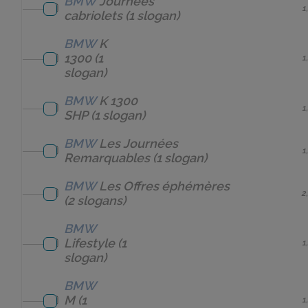
BMW
Journées
1
cabriolets
(1 slogan)
BMW
K
1300
(1
1
slogan)
BMW
K 1300
1
SHP
(1 slogan)
BMW
Les Journées
1
Remarquables
(1 slogan)
BMW
Les Offres éphémères
2
(2 slogans)
BMW
Lifestyle
(1
1
slogan)
BMW
M
(1
1