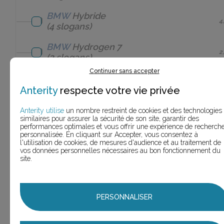
BMW
Hybride
4
(4 slogans)
BMW
Hydrogen 7
2
(2 slogans)
Continuer sans accepter
BMW
i
(1
Anterity
respecte votre vie privée
1
slogan)
Anterity utilise
un nombre restreint de cookies et des technologies
BMW
I
similaires pour assurer la sécurité de son site, garantir des
performances optimales et vous offrir une expérience de recherch
electric
(1
1
personnalisée. En cliquant sur Accepter, vous consentez à
slogan)
l'utilisation de cookies, de mesures d'audience et au traitement de
vos données personnelles nécessaires au bon fonctionnement du
site.
BMW
I série
1
éléctrique
(1 slogan)
BMW
i Series
PERSONNALISER
2
(2 slogans)
BMW
i