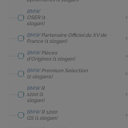
BMW
OSER
(1
1
slogan)
BMW
Partenaire Officiel du XV de
1
France
(1 slogan)
BMW
Pièces
1
d'Origines
(1 slogan)
BMW
Premium Selection
2
(2 slogans)
BMW
R
1200
(1
1
slogan)
BMW
R 1200
1
GS
(1 slogan)