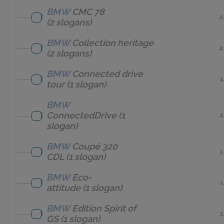
BMW
CMC 78
2
(2 slogans)
BMW
Collection heritage
2
(2 slogans)
BMW
Connected drive
1
tour
(1 slogan)
BMW
ConnectedDrive
(1
1
slogan)
BMW
Coupé 320
1
CDL
(1 slogan)
BMW
Eco-
1
attitude
(1 slogan)
BMW
Edition Spirit of
1
GS
(1 slogan)