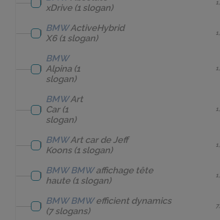
1
xDrive
(1 slogan)
BMW
ActiveHybrid
1
X6
(1 slogan)
BMW
Alpina
(1
1
slogan)
BMW
Art
Car
(1
1
slogan)
BMW
Art car de Jeff
1
Koons
(1 slogan)
BMW
BMW
affichage tête
1
haute
(1 slogan)
BMW
BMW
efficient dynamics
7
(7 slogans)