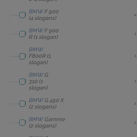
BMW
F 900
4
(4 slogans)
BMW
F 900
1
R
(1 slogan)
BMW
F800R
(1
1
slogan)
BMW
G
310
(1
1
slogan)
BMW
G 450 X
2
(2 slogans)
BMW
Gamme
2
(2 slogans)