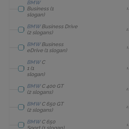
BMW
Business
(1
1
slogan)
BMW
Business Drive
2
(2 slogans)
BMW
Business
1
eDrive
(1 slogan)
BMW
C
1
(1
1
slogan)
BMW
C 400 GT
2
(2 slogans)
BMW
C 650 GT
2
(2 slogans)
BMW
C 650
1
Sport
(1 slogan)