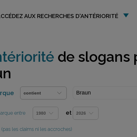
ACCÉDEZ AUX RECHERCHES D'ANTÉRIORITÉ
tériorité
de slogans 
un
arque
et
 marque entre
(pas les claims ni les accroches)