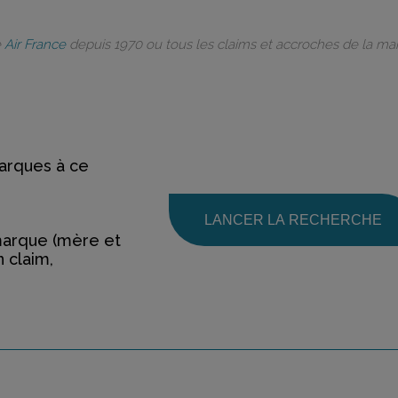
e
Air France
depuis 1970 ou tous les claims et accroches de la m
rques à ce
LANCER LA RECHERCHE
marque (mère et
n claim,