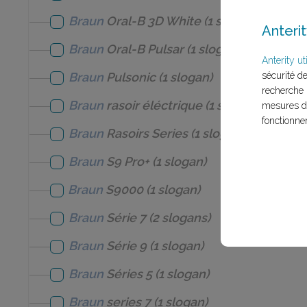
Braun
Oral-B 3D White
(1 slogan)
Anterit
Braun
Oral-B Pulsar
(1 slogan)
Anterity uti
sécurité d
Braun
Pulsonic
(1 slogan)
recherche 
Braun
rasoir éléctrique
(1 slogan)
mesures d'
fonctionne
Braun
Rasoirs Series
(1 slogan)
Braun
S9 Pro+
(1 slogan)
Braun
S9000
(1 slogan)
Braun
Série 7
(2 slogans)
Braun
Série 9
(1 slogan)
Braun
Séries 5
(1 slogan)
Braun
series 7
(1 slogan)