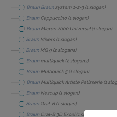
Braun
Braun
system 1-2-3
(1 slogan)
Braun
Cappuccino
(1 slogan)
Braun
Micron 2000 Universal
(1 slogan)
Braun
Mixers
(1 slogan)
Braun
MQ 9
(2 slogans)
Braun
multiquick
(2 slogans)
Braun
Multiquick 5
(1 slogan)
Braun
Multiquick Artiste Patisserie
(1 slo
Braun
Nescup
(1 slogan)
Braun
Oral-B
(1 slogan)
Braun
Oral-B 3D Excel
(1 slogan)