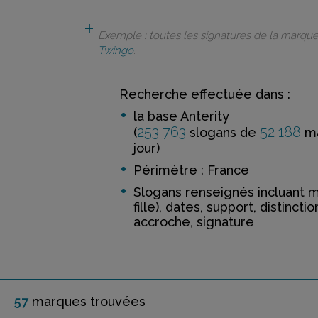
Exemple : toutes les signatures de la marqu
Twingo
.
Recherche effectuée dans :
la base Anterity
253 763
52 188
(
slogans de
ma
jour)
Périmètre : France
Slogans renseignés incluant 
fille), dates, support, distinctio
accroche, signature
57
marque
s
trouvée
s