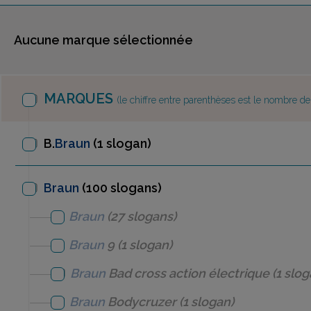
Aucune marque sélectionnée
MARQUES
(le chiffre entre parenthèses est le nombre d
B.
Braun
(1 slogan)
Braun
(100 slogans)
Braun
(27 slogans)
Braun
9
(1 slogan)
Braun
Bad cross action électrique
(1 slog
Braun
Bodycruzer
(1 slogan)