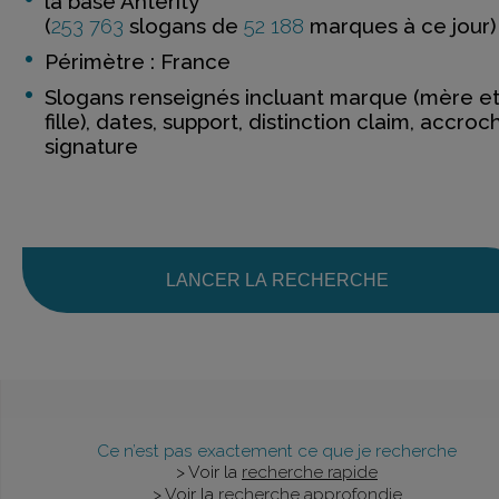
la base Anterity
(
253 763
slogans de
52 188
marques à ce jour)
Périmètre : France
Slogans renseignés incluant marque (mère e
fille), dates, support, distinction claim, accroc
signature
LANCER LA RECHERCHE
Ce n’est pas exactement ce que je recherche
> Voir la
recherche rapide
> Voir la
recherche approfondie