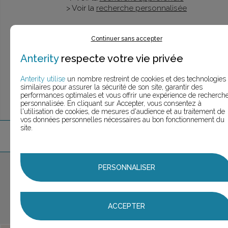
> Voir la
recherche personnalisée
Continuer sans accepter
UNE QUESTION ?
Anterity
respecte votre vie privée
ÉCHANGEONS
Anterity utilise
un nombre restreint de cookies et des technologies
similaires pour assurer la sécurité de son site, garantir des
performances optimales et vous offrir une expérience de recherch
personnalisée. En cliquant sur Accepter, vous consentez à
l'utilisation de cookies, de mesures d'audience et au traitement de
vos données personnelles nécessaires au bon fonctionnement du
site.
5
marque
s
trouvée
s
Aucune marque sélectionnée
PERSONNALISER
AJOUTER AU PANIER
ACCEPTER