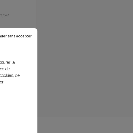
arque
nuer sans accepter
ssurer la
nce de
cookies, de
bon