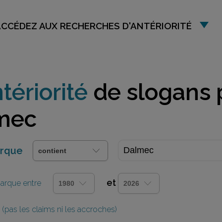
ACCÉDEZ AUX RECHERCHES D'ANTÉRIORITÉ
tériorité
de slogans 
mec
arque
et
 marque entre
(pas les claims ni les accroches)