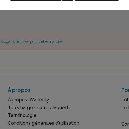
e slogans trouvés pour cette marque)
À propos
Pou
À propos d'Anterity
L'o
Téléchargez notre plaquette
Le 
Terminologie
Conditions générales d'utilisation
Con