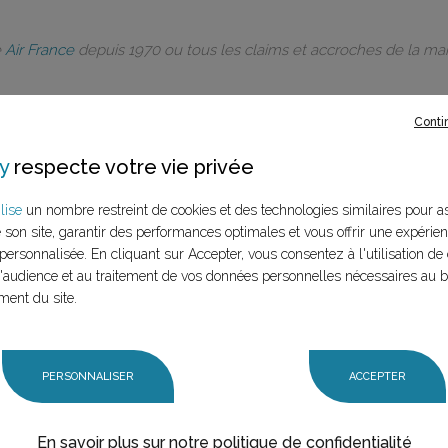
e
Air France
depuis 1970 ou tous les claims et accroches de la m
Conti
y
respecte votre vie privée
rques à ce
lise
un nombre restreint de cookies et des technologies similaires pour a
e son site, garantir des performances optimales et vous offrir une expérie
LANCER LA RECHERCHE
personnalisée. En cliquant sur Accepter, vous consentez à l'utilisation de 
marque (mère et
audience et au traitement de vos données personnelles nécessaires au 
n claim,
ment du site.
PERSONNALISER
ACCEPTER
En savoir plus sur notre politique de confidentialité