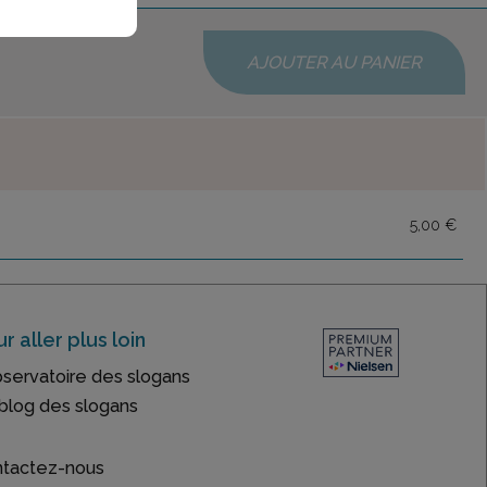
AJOUTER AU PANIER
5,00 €
r aller plus loin
bservatoire des slogans
blog des slogans
tactez-nous