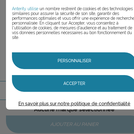
> Voir la
recherche rapide
> Voir la
recherche approfondie
Anterity utilise
un nombre restreint de cookies et des technologies
similaires pour assurer la sécurité de son site, garantir des
> Voir la
recherche personnalisée
performances optimales et vous offrir une expérience de recherch
personnalisée. En cliquant sur Accepter, vous consentez à
l'utilisation de cookies, de mesures d'audience et au traitement de
vos données personnelles nécessaires au bon fonctionnement du
site.
UNE QUESTION ?
ÉCHANGEONS
PERSONNALISER
ACCEPTER
1
marque
trouvée
En savoir plus sur notre politique de confidentialité
Aucune marque sélectionnée
AJOUTER AU PANIER