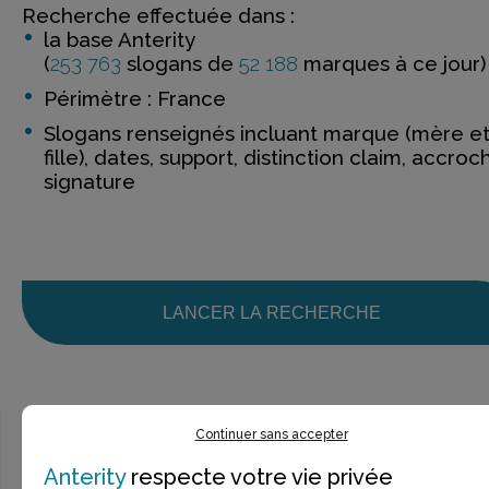
Recherche effectuée dans :
la base Anterity
(
253 763
slogans de
52 188
marques à ce jour)
Périmètre : France
Slogans renseignés incluant marque (mère e
fille), dates, support, distinction claim, accroc
signature
LANCER LA RECHERCHE
Continuer sans accepter
Anterity
respecte votre vie privée
Ce n’est pas exactement ce que je recherche