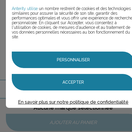
> Voir la
recherche rapide
> Voir la
recherche approfondie
Anterity utilise
un nombre restreint de cookies et des technologies
similaires pour assurer la sécurité de son site, garantir des
> Voir la
recherche personnalisée
performances optimales et vous offrir une expérience de recherch
personnalisée. En cliquant sur Accepter, vous consentez à
l'utilisation de cookies, de mesures d'audience et au traitement de
vos données personnelles nécessaires au bon fonctionnement du
site.
UNE QUESTION ?
ÉCHANGEONS
PERSONNALISER
ACCEPTER
1
marque
trouvée
En savoir plus sur notre politique de confidentialité
Aucune marque sélectionnée
AJOUTER AU PANIER