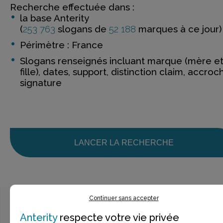
Recherche effectuée dans :
la base Anterity
(
253 763
slogans de
52 188
marques à ce jour)
Périmètre : France
Slogans renseignés incluant marque (mère e
fille), dates, support, distinction claim, accroc
signature
LANCER LA RECHERCHE
Continuer sans accepter
Anterity
respecte votre vie privée
Ce n’est pas exactement ce que je recherche