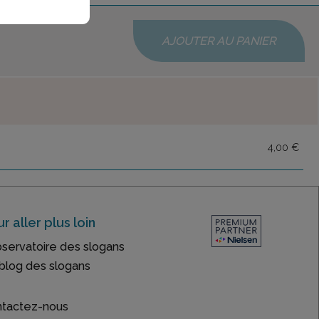
AJOUTER AU PANIER
4,00 €
r aller plus loin
bservatoire des slogans
blog des slogans
tactez-nous