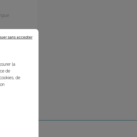
arque
nuer sans accepter
ssurer la
nce de
cookies, de
bon