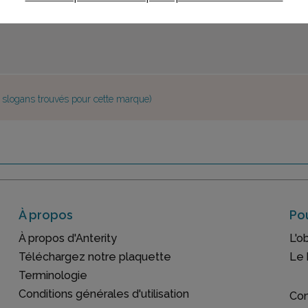
e slogans trouvés pour cette marque)
À propos
Pou
À propos d'Anterity
L'o
Téléchargez notre plaquette
Le 
Terminologie
Conditions générales d'utilisation
Con