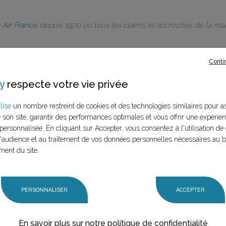
e
Air France
depuis 1970 ou tous les claims et accroches de la m
Conti
y
respecte votre vie privée
rques à ce
lise
un nombre restreint de cookies et des technologies similaires pour a
e son site, garantir des performances optimales et vous offrir une expérie
LANCER LA RECHERCHE
personnalisée. En cliquant sur Accepter, vous consentez à l'utilisation de 
marque (mère et
audience et au traitement de vos données personnelles nécessaires au 
n claim,
ment du site.
PERSONNALISER
ACCEPTER
En savoir plus sur notre politique de confidentialité