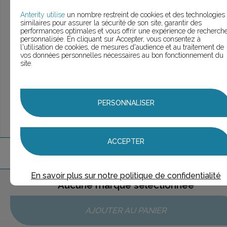
> Voir la
recherche rapide
> Voir la
recherche approfondie
Anterity utilise
un nombre restreint de cookies et des technologies
similaires pour assurer la sécurité de son site, garantir des
> Voir la
recherche personnalisée
performances optimales et vous offrir une expérience de recherch
personnalisée. En cliquant sur Accepter, vous consentez à
l'utilisation de cookies, de mesures d'audience et au traitement de
vos données personnelles nécessaires au bon fonctionnement du
site.
UNE QUESTION ?
ÉCHANGEONS
PERSONNALISER
ACCEPTER
1
marque
trouvée
En savoir plus sur notre politique de confidentialité
Aucune marque sélectionnée
AJOUTER AU PANIER