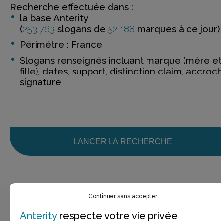
Recherche effectuée dans :
la base Anterity
(
253 763
slogans de
52 188
marques à ce jour)
Périmètre : France
Slogans renseignés incluant marque (mère e
fille), dates, support, distinction claim, accroc
signature
LANCER LA RECHERCHE
Continuer sans accepter
Anterity
respecte votre vie privée
Ce n’est pas exactement ce que je recherche