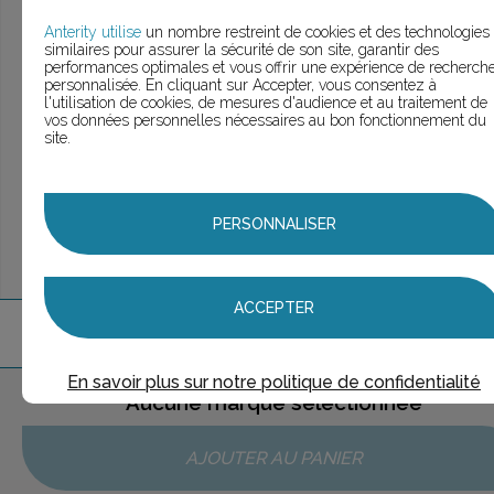
> Voir la
recherche rapide
> Voir la
recherche approfondie
Anterity utilise
un nombre restreint de cookies et des technologies
similaires pour assurer la sécurité de son site, garantir des
> Voir la
recherche personnalisée
performances optimales et vous offrir une expérience de recherch
personnalisée. En cliquant sur Accepter, vous consentez à
l'utilisation de cookies, de mesures d'audience et au traitement de
vos données personnelles nécessaires au bon fonctionnement du
site.
UNE QUESTION ?
ÉCHANGEONS
PERSONNALISER
ACCEPTER
1
marque
trouvée
En savoir plus sur notre politique de confidentialité
Aucune marque sélectionnée
AJOUTER AU PANIER