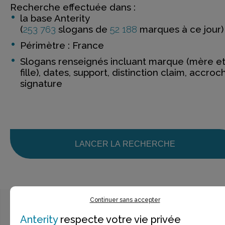
Recherche effectuée dans :
la base Anterity
(
253 763
slogans de
52 188
marques à ce jour)
Périmètre : France
Slogans renseignés incluant marque (mère e
fille), dates, support, distinction claim, accroc
signature
LANCER LA RECHERCHE
Continuer sans accepter
Anterity
respecte votre vie privée
Ce n’est pas exactement ce que je recherche