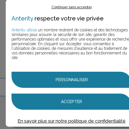
> Voir la
recherche rapide
Continuer sans accepter
> Voir la
recherche approfondie
> Voir la
recherche personnalisée
Anterity
respecte votre vie privée
Anterity utilise
un nombre restreint de cookies et des technologies
similaires pour assurer la sécurité de son site, garantir des
performances optimales et vous offrir une expérience de recherch
UNE QUESTION ?
personnalisée. En cliquant sur Accepter, vous consentez à
ÉCHANGEONS
l'utilisation de cookies, de mesures d'audience et au traitement de
vos données personnelles nécessaires au bon fonctionnement du
site.
PERSONNALISER
3
marque
s
trouvée
s
ACCEPTER
Aucune marque sélectionnée
AJOUTER AU PANIER
En savoir plus sur notre politique de confidentialité