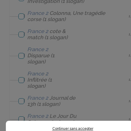
Investigation
(1 slogan)
France 2
Colonna, Une tragédie
1
corse
(1 slogan)
France 2
cote &
1
match
(1 slogan)
France 2
Disparue
(1
1
slogan)
France 2
Inflitrée
(1
1
slogan)
France 2
Journal de
1
13h
(1 slogan)
France 2
Le Jour Du
1
Seigneur
(1 slogan)
Continuer sans accepter