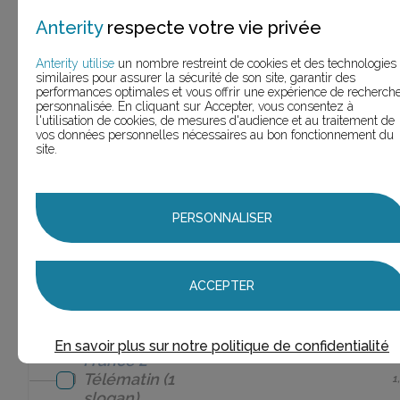
France 2
Les
1
Anterity
respecte votre vie privée
Maternelles
(1 slogan)
France 2
Anterity utilise
un nombre restreint de cookies et des technologies
similaires pour assurer la sécurité de son site, garantir des
Philarmonia
(1
1
performances optimales et vous offrir une expérience de recherch
slogan)
personnalisée. En cliquant sur Accepter, vous consentez à
l'utilisation de cookies, de mesures d'audience et au traitement de
vos données personnelles nécessaires au bon fonctionnement du
France 2
Planète
1
site.
bleue
(1 slogan)
France 2
Plus 2 passion
3
(3 slogans)
PERSONNALISER
France 2
Rendez-vous en terre
2
inconnue
(2 slogans)
ACCEPTER
France 2
Speakerine
2
(2 slogans)
En savoir plus sur notre politique de confidentialité
France 2
Télématin
(1
1
slogan)