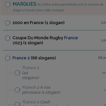
MARQUES
(le chiffre entre parenthèses est le nombre de
slogans trouvés pour cette marque)
2000 en France
(1 slogan)
1,0
Coupe Du Monde Rugby
France
1,0
2
023
(1 slogan)
France 2
(66 slogans)
66,0
France 2
(44
44
slogans)
France 2
A vos
1
pinceaux
(1 slogan)
France 2
Cash
1