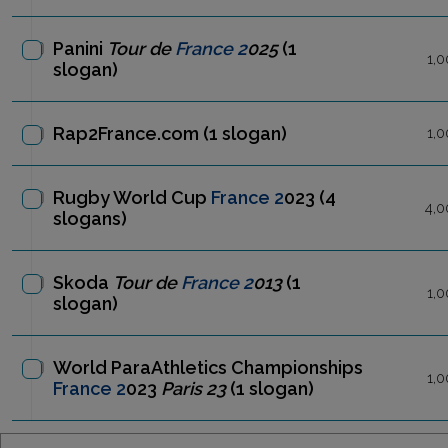
Panini
Tour de
France 2
025
(1
1,0
slogan)
Rap2France.com
(1 slogan)
1,0
Rugby World Cup
France 2
023
(4
4,0
slogans)
Skoda
Tour de
France 2
013
(1
1,0
slogan)
World ParaAthletics Championships
1,0
France 2
023
Paris 23
(1 slogan)