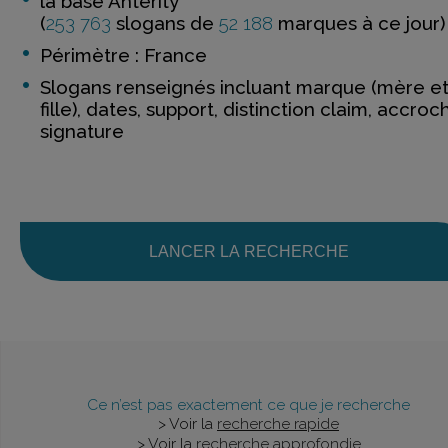
la base Anterity
(
253 763
slogans de
52 188
marques à ce jour)
Périmètre : France
Slogans renseignés incluant marque (mère e
fille), dates, support, distinction claim, accroc
signature
LANCER LA RECHERCHE
Ce n’est pas exactement ce que je recherche
> Voir la
recherche rapide
> Voir la
recherche approfondie