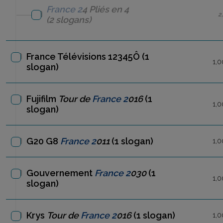
France 2
4
Pliés en 4
2
(2 slogans)
France Télévisions 12345Ô
(1
1,0
slogan)
Fujifilm
Tour de
France 2
016
(1
1,0
slogan)
G20 G8
France 2
011
(1 slogan)
1,0
Gouvernement
France 2
030
(1
1,0
slogan)
Krys
Tour de
France 2
016
(1 slogan)
1,0