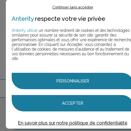
> Voir la
recherche rapide
Continuer sans accepter
> Voir la
recherche approfondie
> Voir la
recherche personnalisée
Anterity
respecte votre vie privée
Anterity utilise
un nombre restreint de cookies et des technologies
similaires pour assurer la sécurité de son site, garantir des
performances optimales et vous offrir une expérience de recherch
UNE QUESTION ?
personnalisée. En cliquant sur Accepter, vous consentez à
ÉCHANGEONS
l'utilisation de cookies, de mesures d'audience et au traitement de
vos données personnelles nécessaires au bon fonctionnement du
site.
PERSONNALISER
3
marque
s
trouvée
s
ACCEPTER
Aucune marque sélectionnée
AJOUTER AU PANIER
En savoir plus sur notre politique de confidentialité