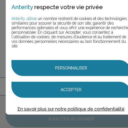
> Voir la
recherche rapide
Anterity
respecte votre vie privée
> Voir la
recherche approfondie
> Voir la
recherche personnalisée
Anterity utilise
un nombre restreint de cookies et des technologies
similaires pour assurer la sécurité de son site, garantir des
performances optimales et vous offrir une expérience de recherch
personnalisée. En cliquant sur Accepter, vous consentez à
l'utilisation de cookies, de mesures d'audience et au traitement de
UNE QUESTION ?
vos données personnelles nécessaires au bon fonctionnement du
ÉCHANGEONS
site.
PERSONNALISER
2
marque
s
trouvée
s
ACCEPTER
Aucune marque sélectionnée
En savoir plus sur notre politique de confidentialité
AJOUTER AU PANIER