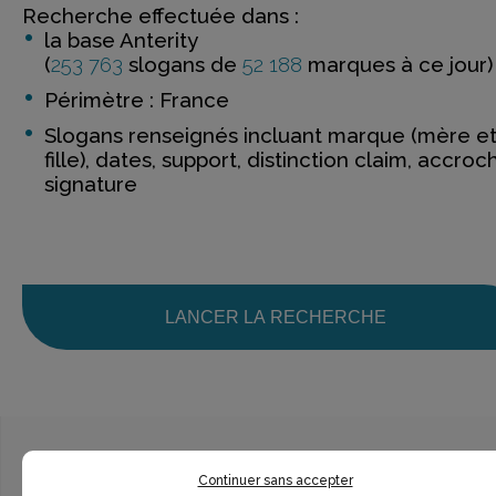
Recherche effectuée dans :
la base Anterity
(
253 763
slogans de
52 188
marques à ce jour)
Périmètre : France
Slogans renseignés incluant marque (mère e
fille), dates, support, distinction claim, accroc
signature
LANCER LA RECHERCHE
Continuer sans accepter
Ce n’est pas exactement ce que je recherche