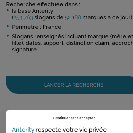
Recherche effectuée dans :
la base Anterity
(
253 763
slogans de
52 188
marques à ce jour)
Périmètre : France
Slogans renseignés incluant marque (mère e
fille), dates, support, distinction claim, accroc
signature
LANCER LA RECHERCHE
Continuer sans accepter
Anterity
respecte votre vie privée
Ce n’est pas exactement ce que je recherche