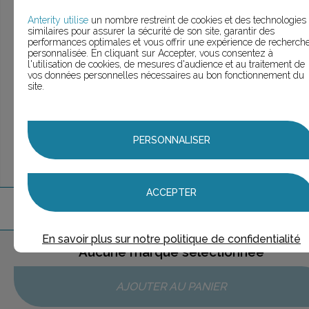
> Voir la
recherche rapide
> Voir la
recherche approfondie
Anterity utilise
un nombre restreint de cookies et des technologies
similaires pour assurer la sécurité de son site, garantir des
> Voir la
recherche personnalisée
performances optimales et vous offrir une expérience de recherch
personnalisée. En cliquant sur Accepter, vous consentez à
l'utilisation de cookies, de mesures d'audience et au traitement de
vos données personnelles nécessaires au bon fonctionnement du
site.
UNE QUESTION ?
ÉCHANGEONS
PERSONNALISER
ACCEPTER
1
marque
trouvée
En savoir plus sur notre politique de confidentialité
Aucune marque sélectionnée
AJOUTER AU PANIER