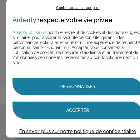
> Voir la
recherche rapide
Continuer sans accepter
> Voir la
recherche approfondie
> Voir la
recherche personnalisée
Anterity
respecte votre vie privée
Anterity utilise
un nombre restreint de cookies et des technologies
similaires pour assurer la sécurité de son site, garantir des
performances optimales et vous offrir une expérience de recherch
UNE QUESTION ?
personnalisée. En cliquant sur Accepter, vous consentez à
ÉCHANGEONS
l'utilisation de cookies, de mesures d'audience et au traitement de
vos données personnelles nécessaires au bon fonctionnement du
site.
PERSONNALISER
3
marque
s
trouvée
s
ACCEPTER
Aucune marque sélectionnée
AJOUTER AU PANIER
En savoir plus sur notre politique de confidentialité