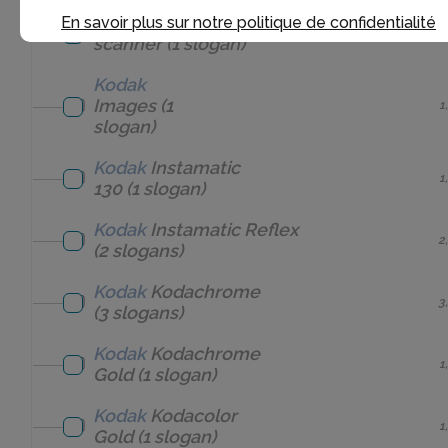
Kodak
I200
En savoir plus sur notre politique de confidentialité
1
scanner
(1 slogan)
Kodak
Images
(1
1
slogan)
Kodak
Instamatic
1
130
(1 slogan)
Kodak
Instamatic Reflex
2
(2 slogans)
Kodak
Kodachrome
3
(3 slogans)
Kodak
Kodachrome
1
Gold
(1 slogan)
Kodak
Kodacolor
1
Gold
(1 slogan)