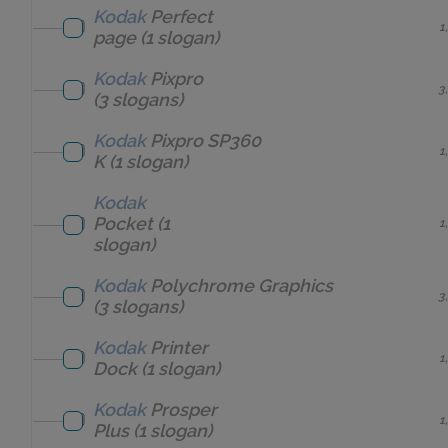
Kodak
Perfect
1
page
(1 slogan)
Kodak
Pixpro
3
(3 slogans)
Kodak
Pixpro SP360
1
K
(1 slogan)
Kodak
Pocket
(1
1
slogan)
Kodak
Polychrome Graphics
3
(3 slogans)
Kodak
Printer
1
Dock
(1 slogan)
Kodak
Prosper
1
Plus
(1 slogan)