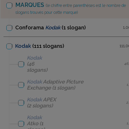
MARQUES
(le chiffre entre parenthèses est le nombre de
slogans trouvés pour cette marque)
Conforama
Kodak
(1 slogan)
1,0
Kodak
(111 slogans)
111,
Kodak
(46
46
slogans)
Kodak
Adaptive Picture
1
Exchange
(1 slogan)
Kodak
APEX
2
(2 slogans)
Kodak
Atko
(1
1