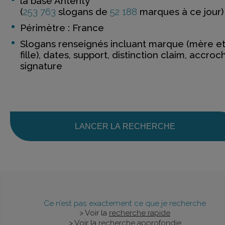
la base Anterity
(
253 763
slogans de
52 188
marques à ce jour)
Périmètre : France
Slogans renseignés incluant marque (mère e
fille), dates, support, distinction claim, accroc
signature
LANCER LA RECHERCHE
Ce n’est pas exactement ce que je recherche
> Voir la
recherche rapide
> Voir la
recherche approfondie