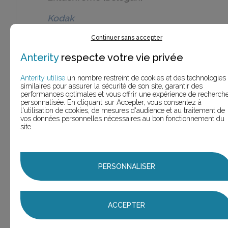
Kodak
Flexcel
(1
1
slogan)
Continuer sans accepter
Anterity
respecte votre vie privée
Kodak
Flexcel
1
NX
(1 slogan)
Anterity utilise
un nombre restreint de cookies et des technologies
similaires pour assurer la sécurité de son site, garantir des
Kodak
performances optimales et vous offrir une expérience de recherch
Fun
(1
personnalisée. En cliquant sur Accepter, vous consentez à
1
l'utilisation de cookies, de mesures d'audience et au traitement de
slogan)
vos données personnelles nécessaires au bon fonctionnement du
site.
Kodak
Fun Gold
1
jetable
(1 slogan)
Kodak
PERSONNALISER
Gold
(1
1
slogan)
ACCEPTER
Kodak
Gold
1
Ultra
(1 slogan)