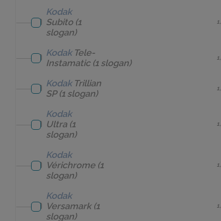
Kodak
Subito
(1
1
slogan)
Kodak
Tele-
1
Instamatic
(1 slogan)
Kodak
Trillian
1
SP
(1 slogan)
Kodak
Ultra
(1
1
slogan)
Kodak
Vérichrome
(1
1
slogan)
Kodak
Versamark
(1
1
slogan)