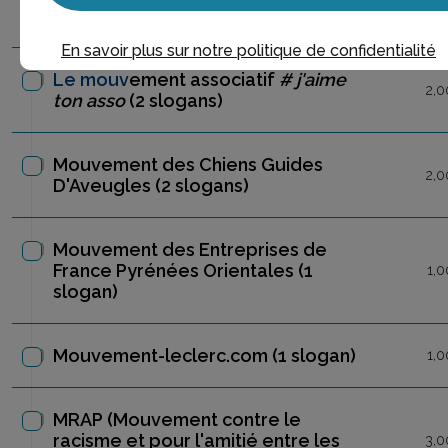
Le Mouv
'
(16 slogans)
16,0
En savoir plus sur notre politique de confidentialité
Le mouv
ement associatif
# j'aime
2,0
ton asso
(2 slogans)
Mouvement des Chiens Guides
2,0
D'Aveugles
(2 slogans)
Mouvement des Entreprises de
France Pyrénées Orientales
(1
1,0
slogan)
Mouvement-leclerc.com
(1 slogan)
1,0
MRAP (Mouvement contre le
racisme et pour l'amitié entre les
3,0