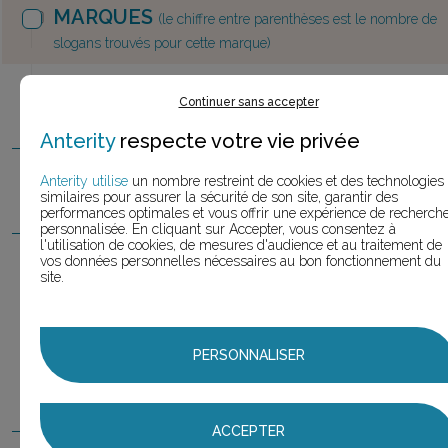
MARQUES
(le chiffre entre parenthèses est le nombre de
slogans trouvés pour cette marque)
E.Leclerc
mouvement
Continuer sans accepter
1,0
E.Leclerc.com
(1 slogan)
Anterity
respecte votre vie privée
Fondation MVE (Mouvement pour
Anterity utilise
un nombre restreint de cookies et des technologies
2,0
similaires pour assurer la sécurité de son site, garantir des
les Villages d'Enfants)
(2 slogans)
performances optimales et vous offrir une expérience de recherch
personnalisée. En cliquant sur Accepter, vous consentez à
l'utilisation de cookies, de mesures d'audience et au traitement de
vos données personnelles nécessaires au bon fonctionnement du
Le Mouv
(2 slogans)
2,0
site.
Le Mouv
Moins de
1
10k
(1 slogan)
PERSONNALISER
Le Mouv
On est pas
1
fatigué
(1 slogan)
ACCEPTER