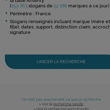
la base Anterity
(
253 763
slogans de
52 188
marques à ce jour)
Périmètre : France
Slogans renseignés incluant marque (mère e
fille), dates, support, distinction claim, accroc
signature
LANCER LA RECHERCHE
Ce n’est pas exactement ce que je recherche
> Voir la
recherche rapide
> Voir la
recherche approfondie