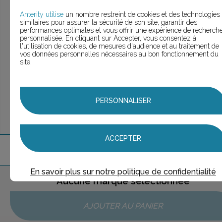
> Voir la
recherche rapide
> Voir la
recherche approfondie
Anterity utilise
un nombre restreint de cookies et des technologies
similaires pour assurer la sécurité de son site, garantir des
> Voir la
recherche personnalisée
performances optimales et vous offrir une expérience de recherch
personnalisée. En cliquant sur Accepter, vous consentez à
l'utilisation de cookies, de mesures d'audience et au traitement de
vos données personnelles nécessaires au bon fonctionnement du
site.
UNE QUESTION ?
ÉCHANGEONS
PERSONNALISER
ACCEPTER
1
marque
trouvée
En savoir plus sur notre politique de confidentialité
Aucune marque sélectionnée
AJOUTER AU PANIER