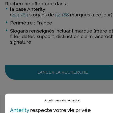
Recherche effectuée dans :
la base Anterity
(
253 763
slogans de
52 188
marques à ce jour)
Périmètre : France
Slogans renseignés incluant marque (mère e
fille), dates, support, distinction claim, accroc
signature
LANCER LA RECHERCHE
Continuer sans accepter
Anterity
respecte votre vie privée
Ce n’est pas exactement ce que je recherche