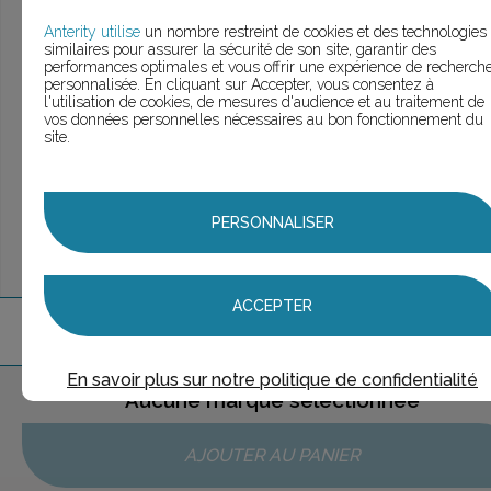
> Voir la
recherche rapide
> Voir la
recherche approfondie
Anterity utilise
un nombre restreint de cookies et des technologies
similaires pour assurer la sécurité de son site, garantir des
> Voir la
recherche personnalisée
performances optimales et vous offrir une expérience de recherch
personnalisée. En cliquant sur Accepter, vous consentez à
l'utilisation de cookies, de mesures d'audience et au traitement de
vos données personnelles nécessaires au bon fonctionnement du
site.
UNE QUESTION ?
ÉCHANGEONS
PERSONNALISER
ACCEPTER
1
marque
trouvée
En savoir plus sur notre politique de confidentialité
Aucune marque sélectionnée
AJOUTER AU PANIER