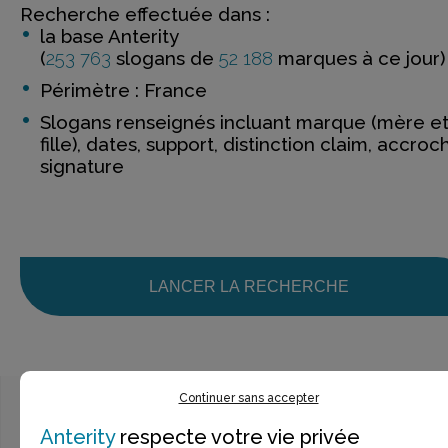
Recherche effectuée dans :
la base Anterity
(
253 763
slogans de
52 188
marques à ce jour)
Périmètre : France
Slogans renseignés incluant marque (mère e
fille), dates, support, distinction claim, accroc
signature
LANCER LA RECHERCHE
Continuer sans accepter
Anterity
respecte votre vie privée
Ce n’est pas exactement ce que je recherche