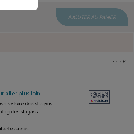
AJOUTER AU PANIER
1,00 €
r aller plus loin
bservatoire des slogans
blog des slogans
tactez-nous