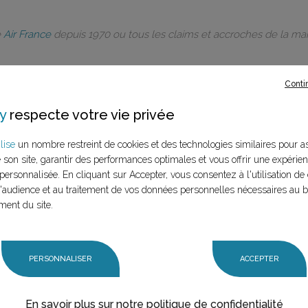
e
Air France
depuis 1970 ou tous les claims et accroches de la m
Conti
y
respecte votre vie privée
rques à ce
lise
un nombre restreint de cookies et des technologies similaires pour a
e son site, garantir des performances optimales et vous offrir une expérie
LANCER LA RECHERCHE
personnalisée. En cliquant sur Accepter, vous consentez à l'utilisation de 
marque (mère et
audience et au traitement de vos données personnelles nécessaires au 
n claim,
ment du site.
PERSONNALISER
ACCEPTER
En savoir plus sur notre politique de confidentialité