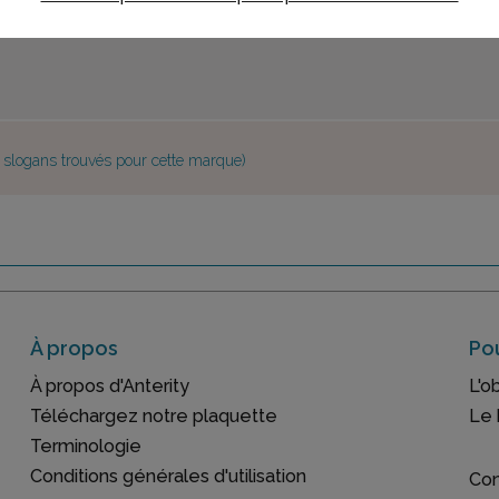
e slogans trouvés pour cette marque)
À propos
Pou
À propos d'Anterity
L'o
Téléchargez notre plaquette
Le 
Terminologie
Conditions générales d'utilisation
Con