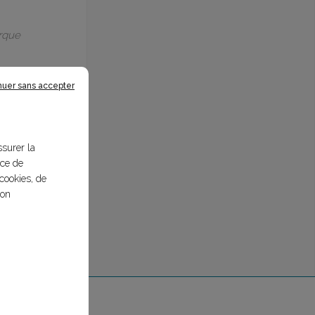
arque
nuer sans accepter
ssurer la
nce de
cookies, de
bon