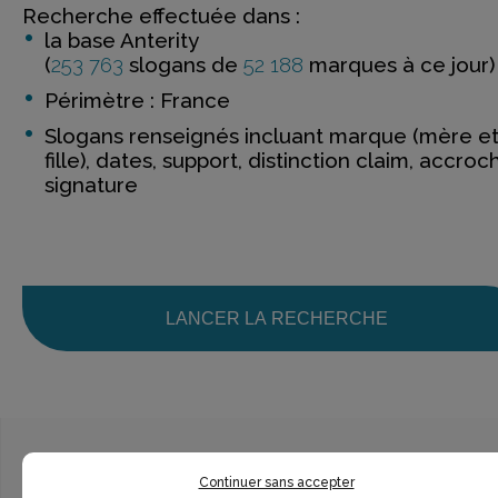
Recherche effectuée dans :
la base Anterity
(
253 763
slogans de
52 188
marques à ce jour)
Périmètre : France
Slogans renseignés incluant marque (mère e
fille), dates, support, distinction claim, accroc
signature
LANCER LA RECHERCHE
Continuer sans accepter
Ce n’est pas exactement ce que je recherche