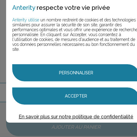
> Voir la
recherche rapide
Anterity
respecte votre vie privée
> Voir la
recherche approfondie
> Voir la
recherche personnalisée
Anterity utilise
un nombre restreint de cookies et des technologies
similaires pour assurer la sécurité de son site, garantir des
performances optimales et vous offrir une expérience de recherch
personnalisée. En cliquant sur Accepter, vous consentez à
l'utilisation de cookies, de mesures d'audience et au traitement de
UNE QUESTION ?
vos données personnelles nécessaires au bon fonctionnement du
ÉCHANGEONS
site.
PERSONNALISER
2
marque
s
trouvée
s
ACCEPTER
Aucune marque sélectionnée
En savoir plus sur notre politique de confidentialité
AJOUTER AU PANIER