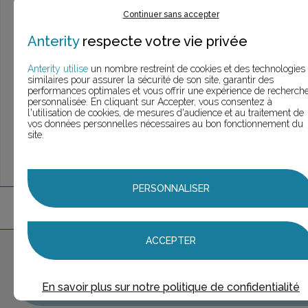
> Voir la
recherche rapide
Continuer sans accepter
> Voir la
recherche approfondie
> Voir la
recherche personnalisée
Anterity
respecte votre vie privée
Anterity utilise
un nombre restreint de cookies et des technologies
similaires pour assurer la sécurité de son site, garantir des
performances optimales et vous offrir une expérience de recherch
UNE QUESTION ?
personnalisée. En cliquant sur Accepter, vous consentez à
ÉCHANGEONS
l'utilisation de cookies, de mesures d'audience et au traitement de
vos données personnelles nécessaires au bon fonctionnement du
site.
PERSONNALISER
3
marque
s
trouvée
s
ACCEPTER
Aucune marque sélectionnée
AJOUTER AU PANIER
En savoir plus sur notre politique de confidentialité