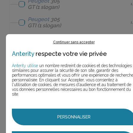
Peugeot
305
1
GT
(1 slogan)
Peugeot
305
1
GTI
(1 slogan)
Peugeot
306
6
Continuer sans accepter
(6 slogans)
Anterity
respecte votre vie privée
Peugeot
306 cabriolet
2
(2 slogans)
Anterity utilise
un nombre restreint de cookies et des technologies
similaires pour assurer la sécurité de son site, garantir des
Peugeot
306
performances optimales et vous offrir une expérience de recherch
1
PACK
(1 slogan)
personnalisée. En cliquant sur Accepter, vous consentez à
l'utilisation de cookies, de mesures d'audience et au traitement de
vos données personnelles nécessaires au bon fonctionnement du
Peugeot
307
site.
15
(15 slogans)
Peugeot
307
1
2LDI
(1 slogan)
PERSONNALISER
Peugeot
307
1