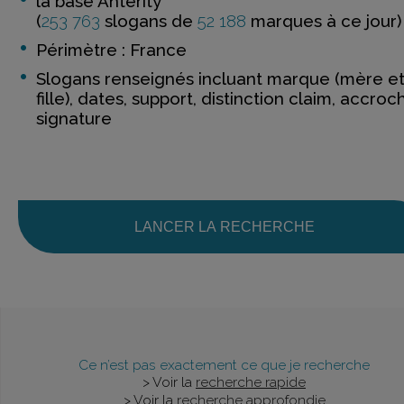
la base Anterity
(
253 763
slogans de
52 188
marques à ce jour)
Périmètre : France
Slogans renseignés incluant marque (mère e
fille), dates, support, distinction claim, accroc
signature
LANCER LA RECHERCHE
Ce n’est pas exactement ce que je recherche
> Voir la
recherche rapide
> Voir la
recherche approfondie