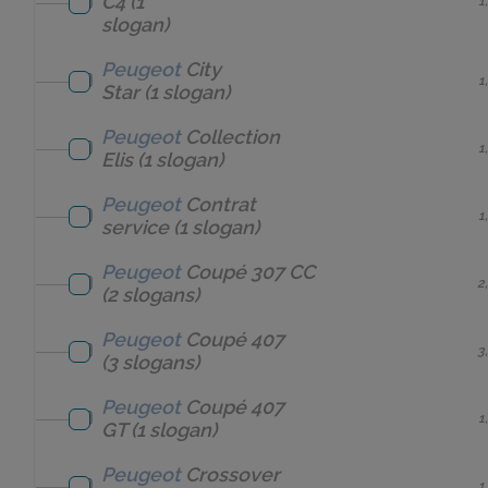
C4
(1
1
slogan)
Peugeot
City
1
Star
(1 slogan)
Peugeot
Collection
1
Elis
(1 slogan)
Peugeot
Contrat
1
service
(1 slogan)
Peugeot
Coupé 307 CC
2
(2 slogans)
Peugeot
Coupé 407
3
(3 slogans)
Peugeot
Coupé 407
1
GT
(1 slogan)
Peugeot
Crossover
1