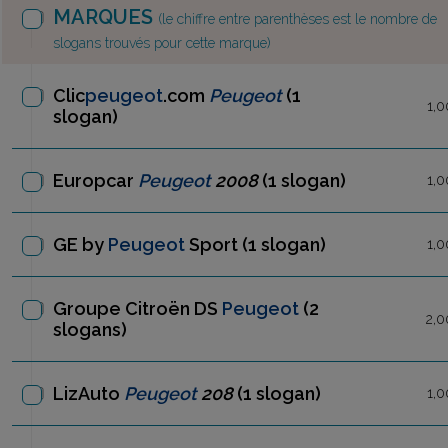
MARQUES
(le chiffre entre parenthèses est le nombre de
slogans trouvés pour cette marque)
Clic
peugeot
.com
Peugeot
(1
1,0
slogan)
Europcar
Peugeot
2008
(1 slogan)
1,0
GE by
Peugeot
Sport
(1 slogan)
1,0
Groupe Citroën DS
Peugeot
(2
2,0
slogans)
LizAuto
Peugeot
208
(1 slogan)
1,0