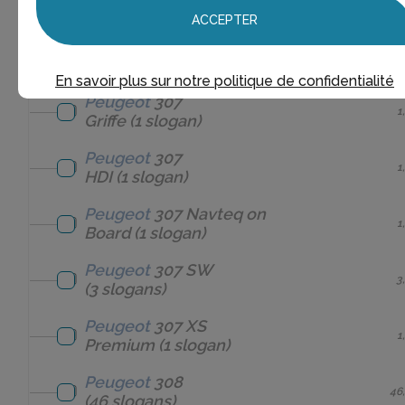
cc
(1 slogan)
ACCEPTER
Peugeot
307
1
compact//
(1 slogan)
En savoir plus sur notre politique de confidentialité
Peugeot
307
1
Griffe
(1 slogan)
Peugeot
307
1
HDI
(1 slogan)
Peugeot
307 Navteq on
1
Board
(1 slogan)
Peugeot
307 SW
3
(3 slogans)
Peugeot
307 XS
1
Premium
(1 slogan)
Peugeot
308
46
(46 slogans)