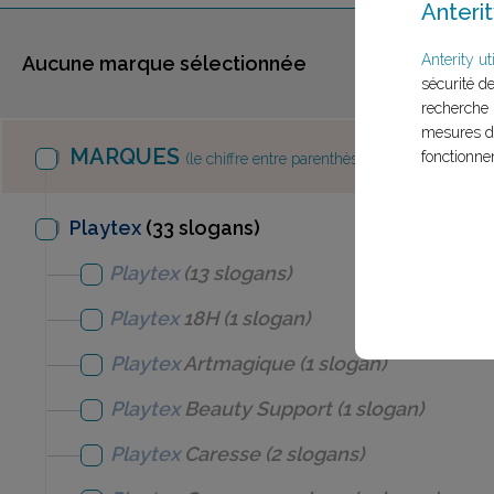
Anterit
Anterity uti
Aucune marque sélectionnée
sécurité d
recherche 
mesures d'
MARQUES
fonctionne
(le chiffre entre parenthèses est le nombre d
Playtex
(33 slogans)
Playtex
(13 slogans)
Playtex
18H
(1 slogan)
Playtex
Artmagique
(1 slogan)
Playtex
Beauty Support
(1 slogan)
Playtex
Caresse
(2 slogans)