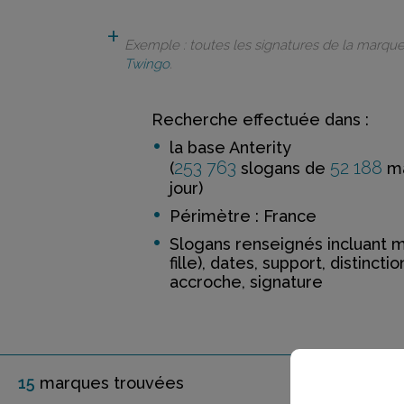
Exemple : toutes les signatures de la marqu
Twingo
.
Recherche effectuée dans :
la base Anterity
253 763
52 188
(
slogans de
ma
jour)
Périmètre : France
Slogans renseignés incluant 
fille), dates, support, distinctio
accroche, signature
15
marque
s
trouvée
s