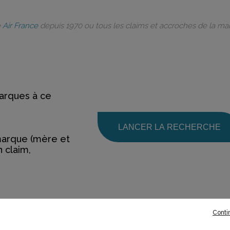
e
Air France
depuis 1970 ou tous les claims et accroches de la m
rques à ce
LANCER LA RECHERCHE
marque (mère et
n claim,
Conti