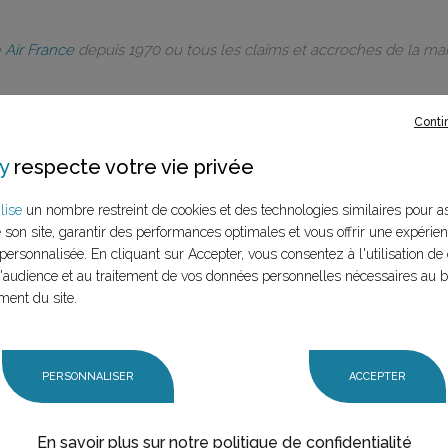
e
Air France
depuis 1970 ou tous les claims et accroches de la m
Conti
y
respecte votre vie privée
rques à ce
lise
un nombre restreint de cookies et des technologies similaires pour a
e son site, garantir des performances optimales et vous offrir une expérie
LANCER LA RECHERCHE
personnalisée. En cliquant sur Accepter, vous consentez à l'utilisation de 
marque (mère et
audience et au traitement de vos données personnelles nécessaires au 
n claim,
ment du site.
PERSONNALISER
ACCEPTER
En savoir plus sur notre politique de confidentialité