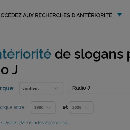
ACCÉDEZ AUX RECHERCHES D'ANTÉRIORITÉ
tériorité
de slogans 
o J
arque
et
 marque entre
(pas les claims ni les accroches)