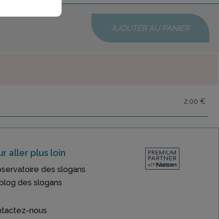
AJOUTER AU PANIER
2,00 €
r aller plus loin
bservatoire des slogans
blog des slogans
tactez-nous