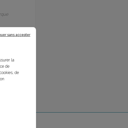
arque
nuer sans accepter
ssurer la
nce de
cookies, de
bon