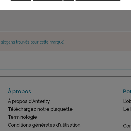
e slogans trouvés pour cette marque)
À propos
Pou
À propos d'Anterity
L'o
Téléchargez notre plaquette
Le 
Terminologie
Conditions générales d'utilisation
Con