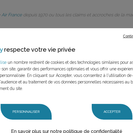
e
Air France
depuis 1970 ou tous les claims et accroches de la m
Conti
y
respecte votre vie privée
rques à ce
lise
un nombre restreint de cookies et des technologies similaires pour a
e son site, garantir des performances optimales et vous offrir une expérie
LANCER LA RECHERCHE
personnalisée. En cliquant sur Accepter, vous consentez à l'utilisation de 
marque (mère et
audience et au traitement de vos données personnelles nécessaires au 
n claim,
ment du site.
PERSONNALISER
ACCEPTER
En savoir plus sur notre politique de confidentialité