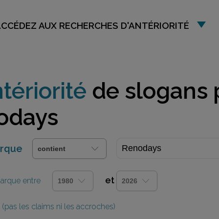
ACCÉDEZ AUX RECHERCHES D'ANTÉRIORITÉ
tériorité
de slogans 
odays
arque
et
 marque entre
(pas les claims ni les accroches)