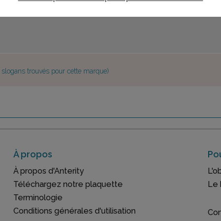
e slogans trouvés pour cette marque)
À propos
Pou
À propos d'Anterity
L'o
Téléchargez notre plaquette
Le 
Terminologie
Conditions générales d'utilisation
Con