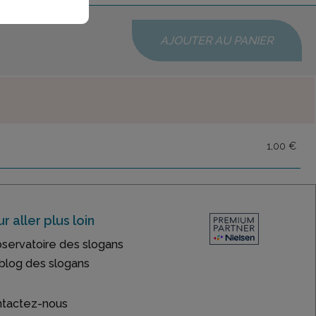
AJOUTER AU PANIER
1,00 €
r aller plus loin
bservatoire des slogans
blog des slogans
tactez-nous