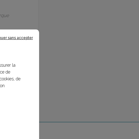
arque
nuer sans accepter
ssurer la
nce de
cookies, de
bon