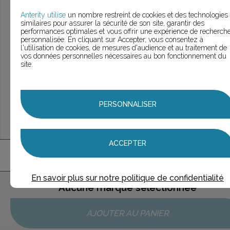
> Voir la
recherche rapide
> Voir la
recherche approfondie
Anterity utilise
un nombre restreint de cookies et des technologies
similaires pour assurer la sécurité de son site, garantir des
> Voir la
recherche personnalisée
performances optimales et vous offrir une expérience de recherch
personnalisée. En cliquant sur Accepter, vous consentez à
l'utilisation de cookies, de mesures d'audience et au traitement de
vos données personnelles nécessaires au bon fonctionnement du
site.
UNE QUESTION ?
ÉCHANGEONS
PERSONNALISER
ACCEPTER
1
marque
trouvée
En savoir plus sur notre politique de confidentialité
Aucune marque sélectionnée
AJOUTER AU PANIER