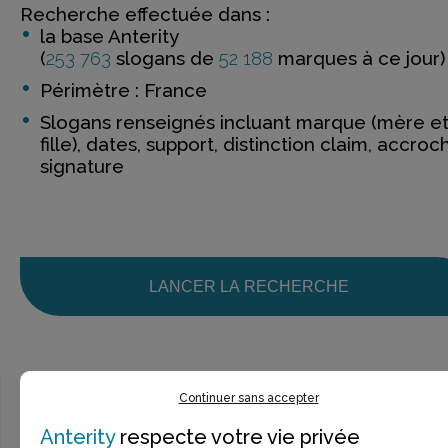
Recherche effectuée dans :
la base Anterity
(
253 763
slogans de
52 188
marques à ce jour)
Périmètre : France
Slogans renseignés incluant marque (mère e
fille), dates, support, distinction claim, accroc
signature
LANCER LA RECHERCHE
Continuer sans accepter
Anterity
respecte votre vie privée
Ce n’est pas exactement ce que je recherche