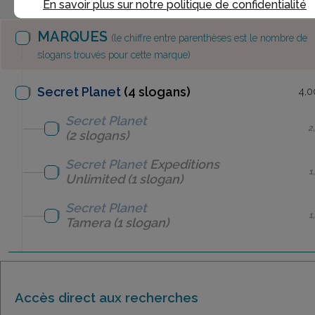
En savoir plus sur notre politique de confidentialité
MARQUES
(le chiffre entre parenthèses est le nombre de
slogans trouvés pour cette marque)
Secret Planet
(4 slogans)
4,0
Secret Planet
2
(2 slogans)
Secret Planet
Expeditions
1
Unlimited
(1 slogan)
Secret Planet
1
Tamera
(1 slogan)
Accès direct aux recherches