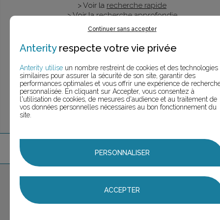
> Voir la
recherche rapide
> Voir la
recherche approfondie
> Voir la
recherche personnalisée
Continuer sans accepter
Anterity
respecte votre vie privée
Anterity utilise
un nombre restreint de cookies et des technologies
UNE QUESTION ?
similaires pour assurer la sécurité de son site, garantir des
ÉCHANGEONS
performances optimales et vous offrir une expérience de recherch
personnalisée. En cliquant sur Accepter, vous consentez à
l'utilisation de cookies, de mesures d'audience et au traitement de
vos données personnelles nécessaires au bon fonctionnement du
site.
4
marque
s
trouvée
s
PERSONNALISER
Aucune marque sélectionnée
ACCEPTER
AJOUTER AU PANIER