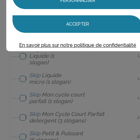
PERSONNALISER
Skip
Essence De La Nature
2
(2 slogans)
ACCEPTER
Skip
Formule liquide
1
renforcée
(1 slogan)
En savoir plus sur notre politique de confidentialité
Skip
Liquide
(1
1
slogan)
Skip
Liquide
1
micro
(1 slogan)
Skip
Mon cycle court
1
parfait
(1 slogan)
Skip
Mon Cycle Court Parfait
3
detergent
(3 slogans)
Skip
Petit & Puissant
6
(6 slogans)