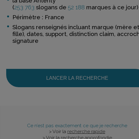
la base Anterity
(
253 763
slogans de
52 188
marques à ce jour)
Périmètre : France
Slogans renseignés incluant marque (mère e
fille), dates, support, distinction claim, accroc
signature
LANCER LA RECHERCHE
Ce n’est pas exactement ce que je recherche
> Voir la
recherche rapide
> Voir la
recherche approfondie