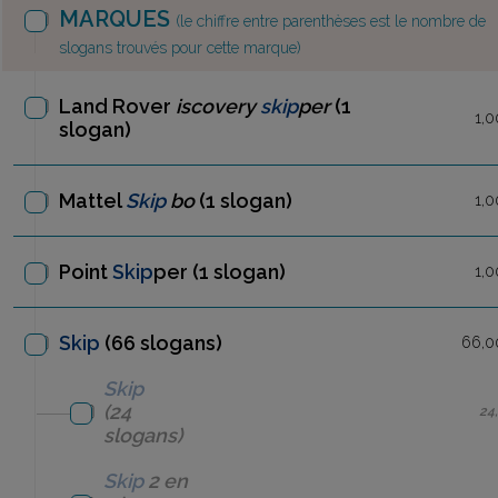
MARQUES
(le chiffre entre parenthèses est le nombre de
slogans trouvés pour cette marque)
Land Rover
iscovery
skip
per
(1
1,0
slogan)
Mattel
Skip
bo
(1 slogan)
1,0
Point
Skip
per
(1 slogan)
1,0
Skip
(66 slogans)
66,0
Skip
(24
24
slogans)
Skip
2 en