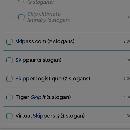
(2 slogans)
Skip
Ultimate
1
laundry
(1 slogan)
skip
ass.com
(2 slogans)
2,0
Skip
pair
(1 slogan)
1,0
Skip
per logistique
(2 slogans)
2,0
Tiger
Skip
it
(1 slogan)
1,0
Virtual
Skip
pers
3
(1 slogan)
1,0