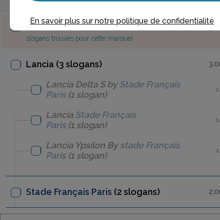
En savoir plus sur notre politique de confidentialité
MARQUES
(le chiffre entre parenthèses est le nombre de
slogans trouvés pour cette marque)
Lancia (3 slogans)
3,0
Lancia
Delta S by
Stade Français
1
Paris
(1 slogan)
Lancia
Stade Français
1
Paris
(1 slogan)
Lancia
Ypsilon By
stade Français
1
Paris
(1 slogan)
Stade Français Paris
(2 slogans)
2,0