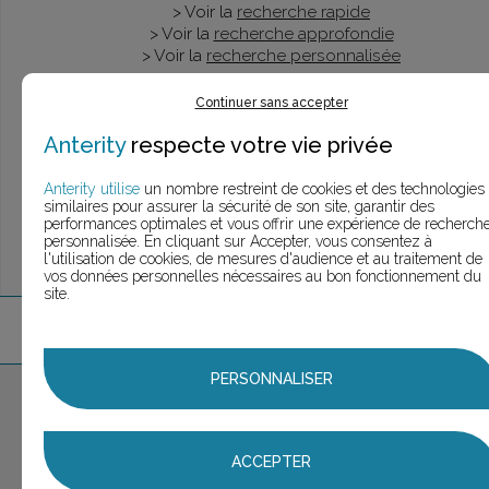
> Voir la
recherche rapide
> Voir la
recherche approfondie
> Voir la
recherche personnalisée
Continuer sans accepter
Anterity
respecte votre vie privée
UNE QUESTION ?
ÉCHANGEONS
Anterity utilise
un nombre restreint de cookies et des technologies
similaires pour assurer la sécurité de son site, garantir des
performances optimales et vous offrir une expérience de recherch
personnalisée. En cliquant sur Accepter, vous consentez à
l'utilisation de cookies, de mesures d'audience et au traitement de
vos données personnelles nécessaires au bon fonctionnement du
site.
5
marque
s
trouvée
s
PERSONNALISER
Aucune marque sélectionnée
AJOUTER AU PANIER
ACCEPTER