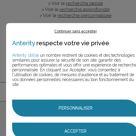
> Voir la
recherche rapide
> Voir la
recherche approfondie
> Voir la
recherche personnalisée
Continuer sans accepter
Anterity
respecte votre vie privée
UNE QUESTION ?
ÉCHANGEONS
Anterity utilise
un nombre restreint de cookies et des technologies
similaires pour assurer la sécurité de son site, garantir des
performances optimales et vous offrir une expérience de recherch
personnalisée. En cliquant sur Accepter, vous consentez à
l'utilisation de cookies, de mesures d'audience et au traitement de
vos données personnelles nécessaires au bon fonctionnement du
site.
4
marque
s
trouvée
s
PERSONNALISER
Aucune marque sélectionnée
AJOUTER AU PANIER
ACCEPTER