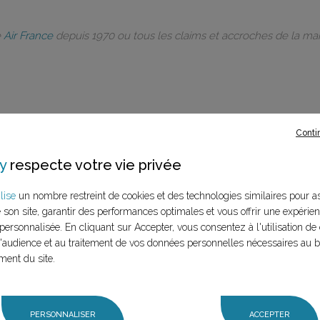
e
Air France
depuis 1970 ou tous les claims et accroches de la m
rques à ce
Conti
y
respecte votre vie privée
LANCER LA RECHERCHE
marque (mère et
lise
un nombre restreint de cookies et des technologies similaires pour a
n claim,
e son site, garantir des performances optimales et vous offrir une expérie
personnalisée. En cliquant sur Accepter, vous consentez à l'utilisation de 
audience et au traitement de vos données personnelles nécessaires au 
ment du site.
PERSONNALISER
ACCEPTER