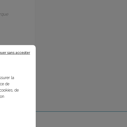
arque
nuer sans accepter
ssurer la
nce de
cookies, de
bon