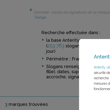
Exemple : toutes les signatures de la marqu
Twingo
.
Recherche effectuée dans :
la base Anterity
253 763
52 188
(
slogans de
ma
jour)
Anterit
Périmètre : France
Slogans renseignés incluant 
Anterity uti
fille), dates, support, distinctio
sécurité d
accroche, signature
recherche 
mesures d'
fonctionne
3
marque
s
trouvée
s