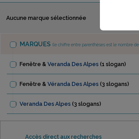
Aucune marque sélectionnée
MARQUES
(le chiffre entre parenthèses est le nombre d
Fenêtre &
Veranda Des Alpes
(1 slogan)
Fenêtre &
Véranda Des Alpes
(3 slogans)
Veranda Des Alpes
(3 slogans)
Accès direct aux recherches