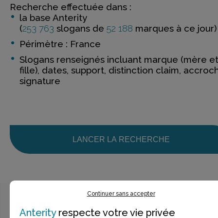
Recherche effectuée dans :
la base Anterity
(
253 763
slogans de
52 188
marques à ce jour)
Périmètre : France
Slogans renseignés incluant marque (mère e
fille), dates, support, distinction claim, accroc
signature
LANCER LA RECHERCHE
Continuer sans accepter
Anterity
respecte votre vie privée
Ce n’est pas exactement ce que je recherche