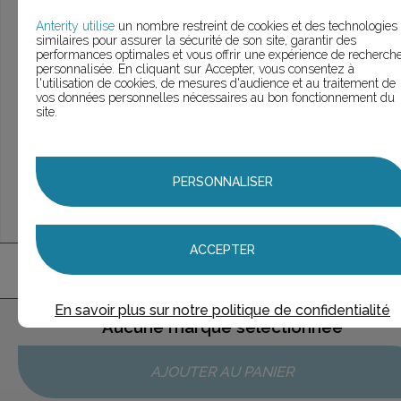
> Voir la
recherche rapide
> Voir la
recherche approfondie
Anterity utilise
un nombre restreint de cookies et des technologies
similaires pour assurer la sécurité de son site, garantir des
> Voir la
recherche personnalisée
performances optimales et vous offrir une expérience de recherch
personnalisée. En cliquant sur Accepter, vous consentez à
l'utilisation de cookies, de mesures d'audience et au traitement de
vos données personnelles nécessaires au bon fonctionnement du
site.
UNE QUESTION ?
ÉCHANGEONS
PERSONNALISER
ACCEPTER
1
marque
trouvée
En savoir plus sur notre politique de confidentialité
Aucune marque sélectionnée
AJOUTER AU PANIER